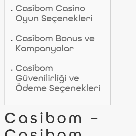
Casibom Casino
Oyun Seçenekleri
Casibom Bonus ve
Kampanyalar
Casibom
Güvenilirliği ve
Ödeme Seçenekleri
Casibom –
Casibom