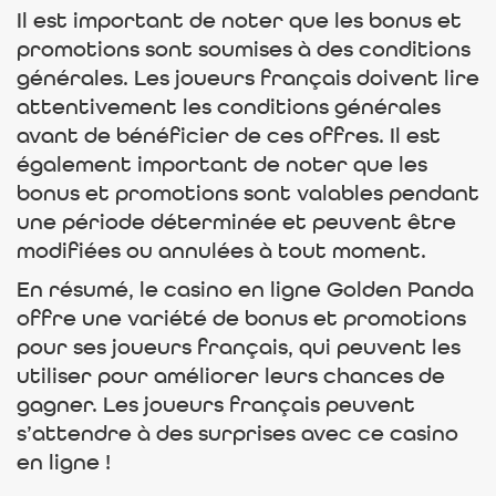
Il est important de noter que les bonus et
promotions sont soumises à des conditions
générales. Les joueurs français doivent lire
attentivement les conditions générales
avant de bénéficier de ces offres. Il est
également important de noter que les
bonus et promotions sont valables pendant
une période déterminée et peuvent être
modifiées ou annulées à tout moment.
En résumé, le casino en ligne Golden Panda
offre une variété de bonus et promotions
pour ses joueurs français, qui peuvent les
utiliser pour améliorer leurs chances de
gagner. Les joueurs français peuvent
s’attendre à des surprises avec ce casino
en ligne !