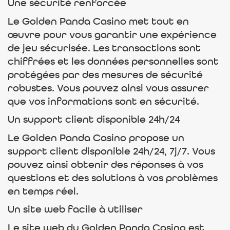
Une sécurité renforcée
Le Golden Panda Casino met tout en
œuvre pour vous garantir une expérience
de jeu sécurisée. Les transactions sont
chiffrées et les données personnelles sont
protégées par des mesures de sécurité
robustes. Vous pouvez ainsi vous assurer
que vos informations sont en sécurité.
Un support client disponible 24h/24
Le Golden Panda Casino propose un
support client disponible 24h/24, 7j/7. Vous
pouvez ainsi obtenir des réponses à vos
questions et des solutions à vos problèmes
en temps réel.
Un site web facile à utiliser
Le site web du Golden Panda Casino est