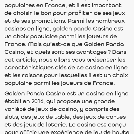
populaires en France, et il est important
de choisir le bon pour profiter de ses jeux
et de ses promotions. Parmi les nombreux
casinos en ligne,
golden panda
Casino est
un choix populaire parmi les joueurs de
France. Mais qu’est-ce que Golden Panda
Casino, et quels sont ses avantages ? Dans
cet article, nous allons vous présenter les
caractéristiques clés de ce casino en ligne
et les raisons pour lesquelles il est un choix
populaire parmi les joueurs de France.
Golden Panda Casino est un casino en ligne
établi en 2016, qui propose une grande
variété de jeux de casino, y compris des
slots, des jeux de table, des jeux de cartes
et des jeux de loterie. Le casino est conçu
pour offrir une expérience de jeu de haute