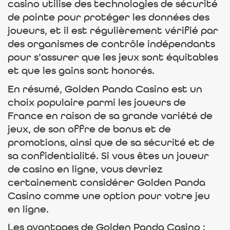
casino utilise des technologies de sécurité
de pointe pour protéger les données des
joueurs, et il est régulièrement vérifié par
des organismes de contrôle indépendants
pour s’assurer que les jeux sont équitables
et que les gains sont honorés.
En résumé, Golden Panda Casino est un
choix populaire parmi les joueurs de
France en raison de sa grande variété de
jeux, de son offre de bonus et de
promotions, ainsi que de sa sécurité et de
sa confidentialité. Si vous êtes un joueur
de casino en ligne, vous devriez
certainement considérer Golden Panda
Casino comme une option pour votre jeu
en ligne.
Les avantages de Golden Panda Casino :