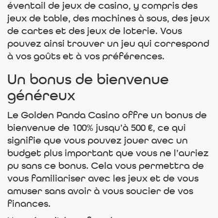
éventail de jeux de casino, y compris des
jeux de table, des machines à sous, des jeux
de cartes et des jeux de loterie. Vous
pouvez ainsi trouver un jeu qui correspond
à vos goûts et à vos préférences.
Un bonus de bienvenue
généreux
Le Golden Panda Casino offre un bonus de
bienvenue de 100% jusqu’à 500 €, ce qui
signifie que vous pouvez jouer avec un
budget plus important que vous ne l’auriez
pu sans ce bonus. Cela vous permettra de
vous familiariser avec les jeux et de vous
amuser sans avoir à vous soucier de vos
finances.