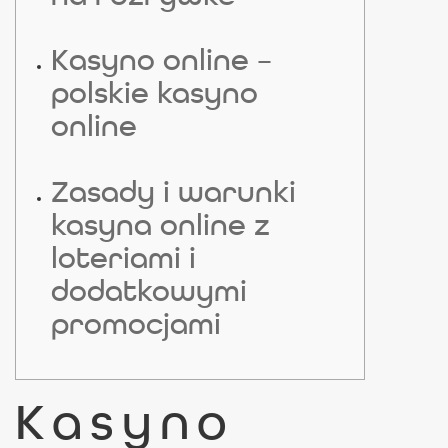
Kasyno online –
polskie kasyno
online
Zasady i warunki
kasyna online z
loteriami i
dodatkowymi
promocjami
Kasyno