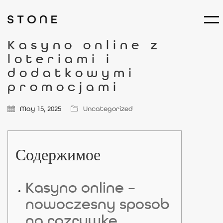
Kasyno online z
loteriami i
dodatkowymi
promocjami
May 15, 2025
Uncategorized
Содержимое
Kasyno online –
nowoczesny sposob
na rozrywke