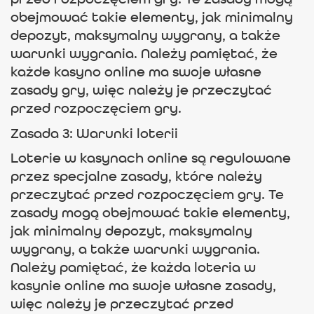
przed rozpoczęciem gry. Te zasady mogą
obejmować takie elementy, jak minimalny
depozyt, maksymalny wygrany, a także
warunki wygrania. Należy pamiętać, że
każde kasyno online ma swoje własne
zasady gry, więc należy je przeczytać
przed rozpoczęciem gry.
Zasada 3: Warunki loterii
Loterie w kasynach online są regulowane
przez specjalne zasady, które należy
przeczytać przed rozpoczęciem gry. Te
zasady mogą obejmować takie elementy,
jak minimalny depozyt, maksymalny
wygrany, a także warunki wygrania.
Należy pamiętać, że każda loteria w
kasynie online ma swoje własne zasady,
więc należy je przeczytać przed