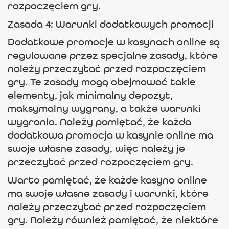
rozpoczęciem gry.
Zasada 4: Warunki dodatkowych promocji
Dodatkowe promocje w kasynach online są
regulowane przez specjalne zasady, które
należy przeczytać przed rozpoczęciem
gry. Te zasady mogą obejmować takie
elementy, jak minimalny depozyt,
maksymalny wygrany, a także warunki
wygrania. Należy pamiętać, że każda
dodatkowa promocja w kasynie online ma
swoje własne zasady, więc należy je
przeczytać przed rozpoczęciem gry.
Warto pamiętać, że każde kasyno online
ma swoje własne zasady i warunki, które
należy przeczytać przed rozpoczęciem
gry. Należy również pamiętać, że niektóre