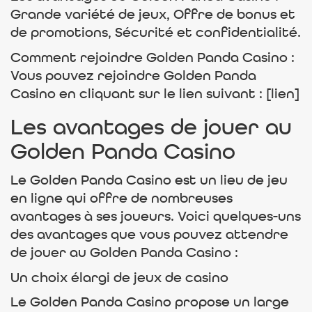
Grande variété de jeux, Offre de bonus et
de promotions, Sécurité et confidentialité.
Comment rejoindre Golden Panda Casino :
Vous pouvez rejoindre Golden Panda
Casino en cliquant sur le lien suivant : [lien]
Les avantages de jouer au
Golden Panda Casino
Le Golden Panda Casino est un lieu de jeu
en ligne qui offre de nombreuses
avantages à ses joueurs. Voici quelques-uns
des avantages que vous pouvez attendre
de jouer au Golden Panda Casino :
Un choix élargi de jeux de casino
Le Golden Panda Casino propose un large