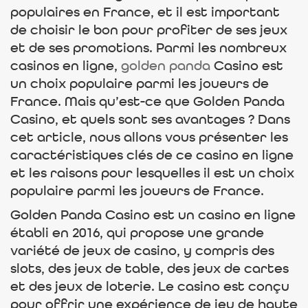
populaires en France, et il est important
de choisir le bon pour profiter de ses jeux
et de ses promotions. Parmi les nombreux
casinos en ligne,
golden panda
Casino est
un choix populaire parmi les joueurs de
France. Mais qu’est-ce que Golden Panda
Casino, et quels sont ses avantages ? Dans
cet article, nous allons vous présenter les
caractéristiques clés de ce casino en ligne
et les raisons pour lesquelles il est un choix
populaire parmi les joueurs de France.
Golden Panda Casino est un casino en ligne
établi en 2016, qui propose une grande
variété de jeux de casino, y compris des
slots, des jeux de table, des jeux de cartes
et des jeux de loterie. Le casino est conçu
pour offrir une expérience de jeu de haute