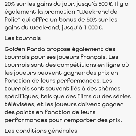
20% sur les gains du jour, jusqu’à 500 €. Il y a
également la promotion “Week-end de
folie” qui offre un bonus de 50% sur les
gains du week-end, jusqu’à 1 000 €.
Les tournois
Golden Panda propose également des
tournois pour ses joueurs français. Les
tournois sont des compétitions en ligne où
les joueurs peuvent gagner des prix en
fonction de leurs performances. Les
tournois sont souvent liés à des thèmes
spécifiques, tels que des films ou des séries
télévisées, et les joueurs doivent gagner
des points en fonction de leurs
performances pour remporter des prix.
Les conditions générales