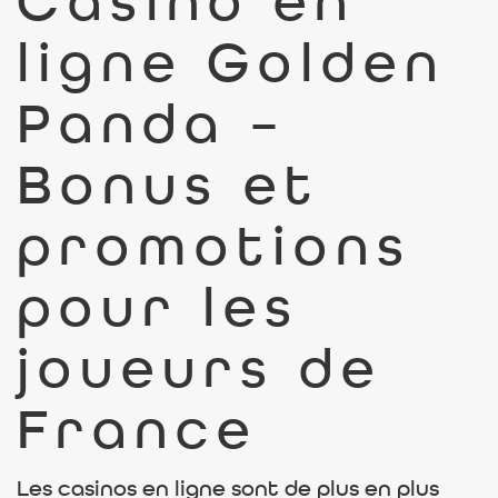
Casino en
ligne Golden
Panda –
Bonus et
promotions
pour les
joueurs de
France
Les casinos en ligne sont de plus en plus