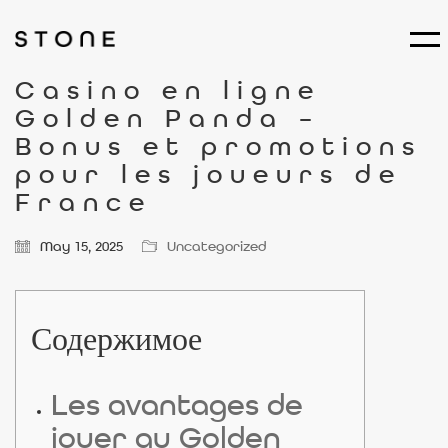
Casino en ligne
Golden Panda –
Bonus et promotions
pour les joueurs de
France
May 15, 2025
Uncategorized
Содержимое
Les avantages de
jouer au Golden