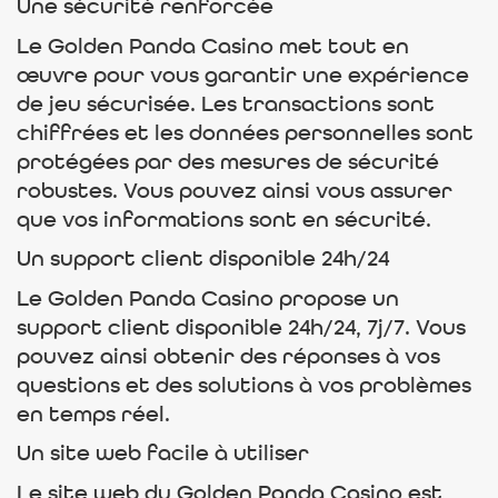
Une sécurité renforcée
Le Golden Panda Casino met tout en
œuvre pour vous garantir une expérience
de jeu sécurisée. Les transactions sont
chiffrées et les données personnelles sont
protégées par des mesures de sécurité
robustes. Vous pouvez ainsi vous assurer
que vos informations sont en sécurité.
Un support client disponible 24h/24
Le Golden Panda Casino propose un
support client disponible 24h/24, 7j/7. Vous
pouvez ainsi obtenir des réponses à vos
questions et des solutions à vos problèmes
en temps réel.
Un site web facile à utiliser
Le site web du Golden Panda Casino est