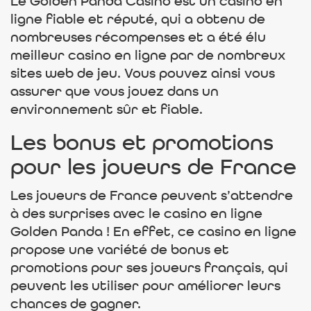
Le Golden Panda Casino est un casino en
ligne fiable et réputé, qui a obtenu de
nombreuses récompenses et a été élu
meilleur casino en ligne par de nombreux
sites web de jeu. Vous pouvez ainsi vous
assurer que vous jouez dans un
environnement sûr et fiable.
Les bonus et promotions
pour les joueurs de France
Les joueurs de France peuvent s’attendre
à des surprises avec le casino en ligne
Golden Panda ! En effet, ce casino en ligne
propose une variété de bonus et
promotions pour ses joueurs français, qui
peuvent les utiliser pour améliorer leurs
chances de gagner.