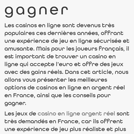
gagner
Les casinos en ligne sont devenus très
populaires ces dernières années, offrant
une expérience de jeu en ligne sécurisée et
amusante. Mais pour les joueurs français, il
est important de trouver un casino en
ligne qui accepte l’euro et offre des jeux
avec des gains réels. Dans cet article, nous
allons vous présenter les meilleures
options de casinos en ligne en argent réel
en France, ainsi que les conseils pour
gagner.
Les jeux de
casino en ligne argent réel
sont
très demandés en France, car ils offrent
une expérience de jeu plus réaliste et plus