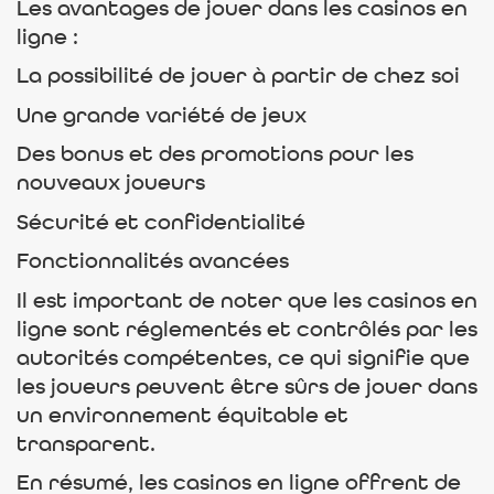
Les avantages de jouer dans les casinos en
ligne :
La possibilité de jouer à partir de chez soi
Une grande variété de jeux
Des bonus et des promotions pour les
nouveaux joueurs
Sécurité et confidentialité
Fonctionnalités avancées
Il est important de noter que les casinos en
ligne sont réglementés et contrôlés par les
autorités compétentes, ce qui signifie que
les joueurs peuvent être sûrs de jouer dans
un environnement équitable et
transparent.
En résumé, les casinos en ligne offrent de