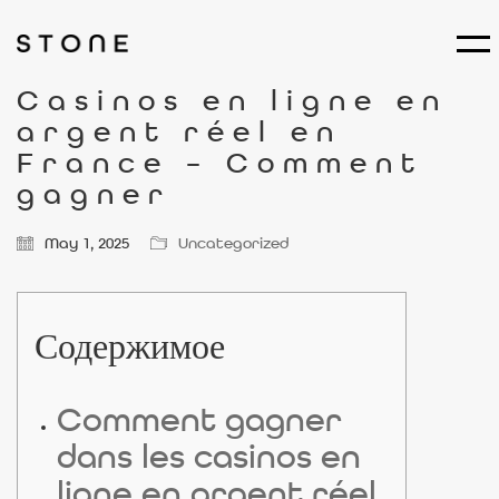
Casinos en ligne en
argent réel en
France – Comment
gagner
May 1, 2025
Uncategorized
Содержимое
Comment gagner
dans les casinos en
ligne en argent réel