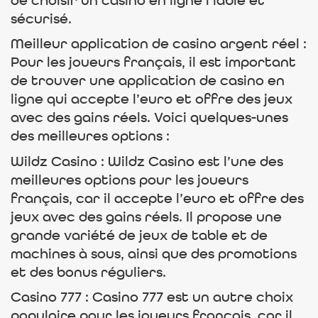
de choisir un casino en ligne fiable et
sécurisé.
Meilleur application de casino argent réel :
Pour les joueurs français, il est important
de trouver une application de casino en
ligne qui accepte l’euro et offre des jeux
avec des gains réels. Voici quelques-unes
des meilleures options :
Wildz Casino : Wildz Casino est l’une des
meilleures options pour les joueurs
français, car il accepte l’euro et offre des
jeux avec des gains réels. Il propose une
grande variété de jeux de table et de
machines à sous, ainsi que des promotions
et des bonus réguliers.
Casino 777 : Casino 777 est un autre choix
populaire pour les joueurs français, car il