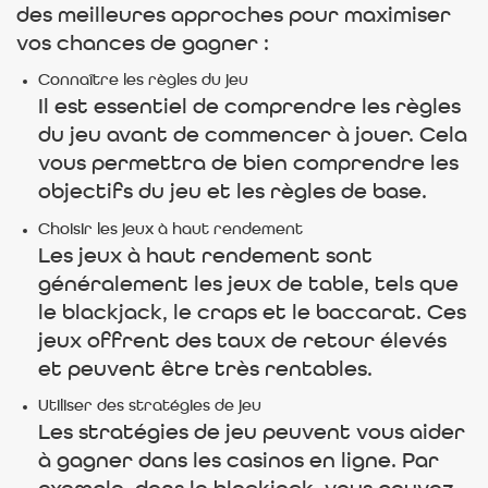
des meilleures approches pour maximiser
vos chances de gagner :
Connaître les règles du jeu
Il est essentiel de comprendre les règles
du jeu avant de commencer à jouer. Cela
vous permettra de bien comprendre les
objectifs du jeu et les règles de base.
Choisir les jeux à haut rendement
Les jeux à haut rendement sont
généralement les jeux de table, tels que
le blackjack, le craps et le baccarat. Ces
jeux offrent des taux de retour élevés
et peuvent être très rentables.
Utiliser des stratégies de jeu
Les stratégies de jeu peuvent vous aider
à gagner dans les casinos en ligne. Par