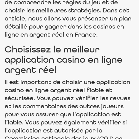
de comprendre les règles du jeu et de
choisir les meilleures stratégies. Dans cet
article, nous allons vous présenter un plan
détaillé pour gagner dans les casinos en
ligne en argent réel en France.
Choisissez le meilleur
application casino en ligne
argent réel
Il est important de choisir une application
casino en ligne argent réel fiable et
sécurisée. Vous pouvez vérifier les revues
et les commentaires des autres joueurs
pour vous assurer que l’application est
fiable. Vous pouvez également vérifier si
l’application est autorisée par la