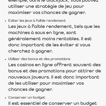
exemple, dans le blackjack, vous pouvez
utiliser une stratégie de jeu pour
maximiser vos chances de gagner.
Éviter les jeux à faible rendement
Les jeux à faible rendement, tels que les
machines à sous en ligne, sont
généralement moins rentables. Il est
donc important de les éviter si vous
cherchez à gagner.
Utiliser des bonus et des promotions
Les casinos en ligne offrent souvent des
bonus et des promotions pour attirer de
nouveaux joueurs. Il est donc important
de les utiliser pour maximiser vos
chances de gagner.
Conserver un budget
Il est essentiel de conserver un budget