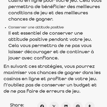
casino en ligne pour votre jeu. Cela vous
permettra de bénéficier des meilleures
conditions de jeu et des meilleures
chances de gagner.
Conserver une attitude positive
Il est essentiel de conserver une
attitude positive pendant votre jeu.
Cela vous permettra de ne pas vous
laisser décourager et de continuer à
jouer avec confiance.
En suivant ces stratégies, vous pourrez
maximiser vos chances de gagner dans les
casinos en ligne et profiter de votre jeu.
N’oubliez pas de conserver un budget et
de ne pas faire de erreurs de jeu.
Share: