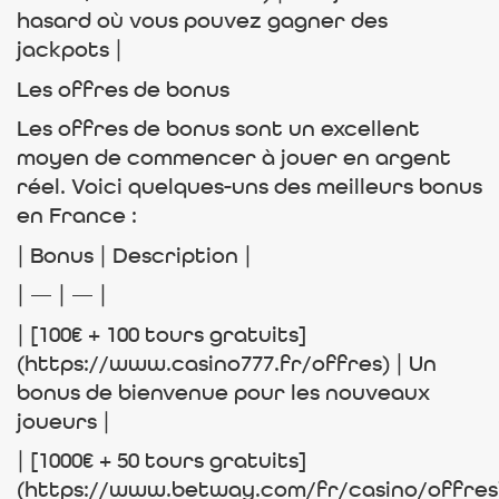
hasard où vous pouvez gagner des
jackpots |
Les offres de bonus
Les offres de bonus sont un excellent
moyen de commencer à jouer en argent
réel. Voici quelques-uns des meilleurs bonus
en France :
| Bonus | Description |
| — | — |
| [100€ + 100 tours gratuits]
(https://www.casino777.fr/offres) | Un
bonus de bienvenue pour les nouveaux
joueurs |
| [1000€ + 50 tours gratuits]
(https://www.betway.com/fr/casino/offres