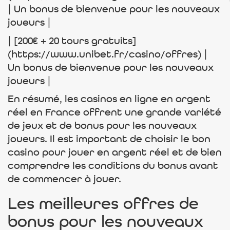
| Un bonus de bienvenue pour les nouveaux
joueurs |
| [200€ + 20 tours gratuits]
(https://www.unibet.fr/casino/offres) |
Un bonus de bienvenue pour les nouveaux
joueurs |
En résumé, les casinos en ligne en argent
réel en France offrent une grande variété
de jeux et de bonus pour les nouveaux
joueurs. Il est important de choisir le bon
casino pour jouer en argent réel et de bien
comprendre les conditions du bonus avant
de commencer à jouer.
Les meilleures offres de
bonus pour les nouveaux