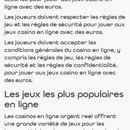
ligne avec des euros.
Les joueurs doivent respecter les règles de
jeu et les règles de sécurité pour jouer aux
jeux casino en ligne avec des euros.
Les joueurs doivent accepter les
conditions générales du casino en ligne, y
compris les règles de jeu, les règles de
sécurité et les règles de confidentialité,
pour jouer aux jeux casino en ligne avec
des euros.
Les jeux les plus populaires
en ligne
Les casinos en ligne argent reel offrent
une grande variété de jeux pour les