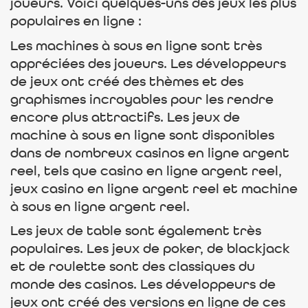
joueurs. Voici quelques-uns des jeux les plus
populaires en ligne :
Les machines à sous en ligne sont très
appréciées des joueurs. Les développeurs
de jeux ont créé des thèmes et des
graphismes incroyables pour les rendre
encore plus attractifs. Les jeux de
machine à sous en ligne sont disponibles
dans de nombreux casinos en ligne argent
reel, tels que casino en ligne argent reel,
jeux casino en ligne argent reel et machine
à sous en ligne argent reel.
Les jeux de table sont également très
populaires. Les jeux de poker, de blackjack
et de roulette sont des classiques du
monde des casinos. Les développeurs de
jeux ont créé des versions en ligne de ces