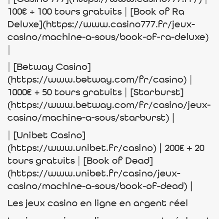
100€ + 100 tours gratuits | [Book of Ra
Deluxe](https://www.casino777.fr/jeux-
casino/machine-a-sous/book-of-ra-deluxe)
|
| [Betway Casino]
(https://www.betway.com/fr/casino) |
1000€ + 50 tours gratuits | [Starburst]
(https://www.betway.com/fr/casino/jeux-
casino/machine-a-sous/starburst) |
| [Unibet Casino]
(https://www.unibet.fr/casino) | 200€ + 20
tours gratuits | [Book of Dead]
(https://www.unibet.fr/casino/jeux-
casino/machine-a-sous/book-of-dead) |
Les jeux casino en ligne en argent réel