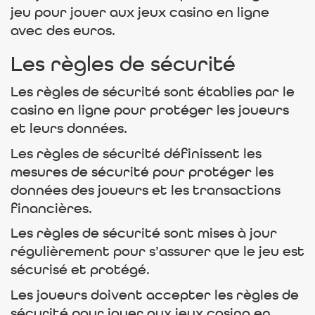
jeu pour jouer aux jeux casino en ligne
avec des euros.
Les règles de sécurité
Les règles de sécurité sont établies par le
casino en ligne pour protéger les joueurs
et leurs données.
Les règles de sécurité définissent les
mesures de sécurité pour protéger les
données des joueurs et les transactions
financières.
Les règles de sécurité sont mises à jour
régulièrement pour s’assurer que le jeu est
sécurisé et protégé.
Les joueurs doivent accepter les règles de
sécurité pour jouer aux jeux casino en