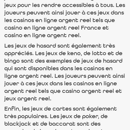
jeux pour les rendre accessibles à tous. Les
joueurs peuvent ainsi jouer à ces jeux dans
les casinos en ligne argent reel tels que
casino en ligne argent reel France et
casino en ligne argent reel.
Les jeux de hasard sont également très
appréciés. Les jeux de keno, de lotto et de
bingo sont des exemples de jeux de hasard
qui sont disponibles dans les casinos en
ligne argent reel. Les joueurs peuvent ainsi
jouer à ces jeux dans les casinos en ligne
argent reel tels que casino argent reel et
jeux argent reel.
Enfin, les jeux de cartes sont également
très populaires. Les jeux de poker, de
blackjack et de baccarat sont des