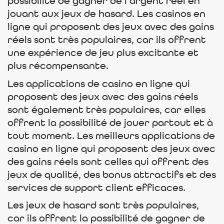
possibilité de gagner de l’argent réel en
jouant aux jeux de hasard. Les casinos en
ligne qui proposent des jeux avec des gains
réels sont très populaires, car ils offrent
une expérience de jeu plus excitante et
plus récompensante.
Les applications de casino en ligne qui
proposent des jeux avec des gains réels
sont également très populaires, car elles
offrent la possibilité de jouer partout et à
tout moment. Les meilleurs applications de
casino en ligne qui proposent des jeux avec
des gains réels sont celles qui offrent des
jeux de qualité, des bonus attractifs et des
services de support client efficaces.
Les jeux de hasard sont très populaires,
car ils offrent la possibilité de gagner de