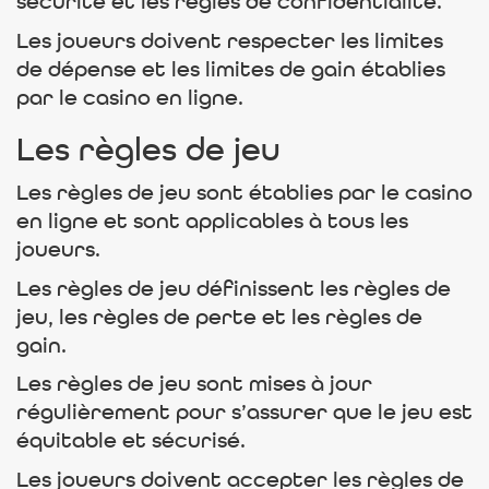
sécurité et les règles de confidentialité.
Les joueurs doivent respecter les limites
de dépense et les limites de gain établies
par le casino en ligne.
Les règles de jeu
Les règles de jeu sont établies par le casino
en ligne et sont applicables à tous les
joueurs.
Les règles de jeu définissent les règles de
jeu, les règles de perte et les règles de
gain.
Les règles de jeu sont mises à jour
régulièrement pour s’assurer que le jeu est
équitable et sécurisé.
Les joueurs doivent accepter les règles de