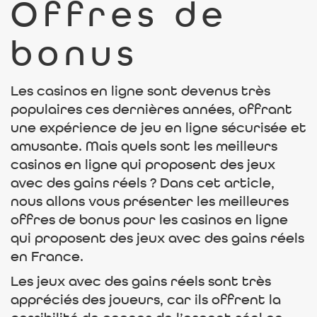
Offres de
bonus
Les casinos en ligne sont devenus très
populaires ces dernières années, offrant
une expérience de jeu en ligne sécurisée et
amusante. Mais quels sont les meilleurs
casinos en ligne qui proposent des jeux
avec des gains réels ? Dans cet article,
nous allons vous présenter les meilleures
offres de bonus pour les casinos en ligne
qui proposent des jeux avec des gains réels
en France.
Les jeux avec des gains réels sont très
appréciés des joueurs, car ils offrent la