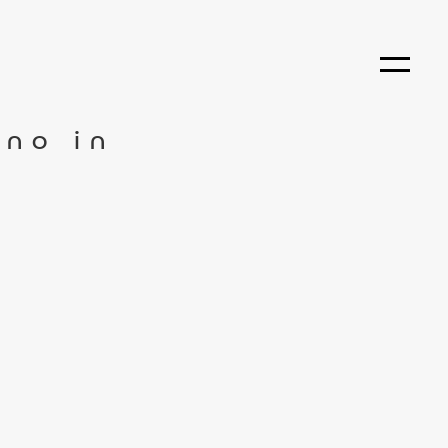
ino in