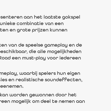
resenteren aan het laatste gokspel
n unieke combinatie van een
sten en grote prijzen kunnen
eten van de speelse gameplay en de
eschikbaar, die alle mogelijkheden
n Road een must-play voor iedereen
meplay, waarbij spelers hun eigen
ies en realistische soundeffecten,
 meenemen.
ie kan worden gewonnen door het
dereen mogelijk om deel te nemen aan