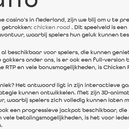
and
e casino’s in Nederland, zijn we blij om u te p
t getrokken:
chicken road
. Dit speelveld is ee
 avontuur, waarbij spelers hun geluk kunnen te
 al beschikbaar voor spelers, die kunnen geni
gokkers onder ons, is er ook een full-version b
oge RTP en vele bonusmogelijkheden, is Chicke
ek? Het antwoord ligt in zijn interactieve ga
ategie kunnen ontwikkelen. Met zijn 3D-animat
ur, waarbij spelers zich volledig kunnen laten
 ook een progressieve jackpot beschikbaar, d
jn vele betalingsmogelijkheden, is het voor ie
.