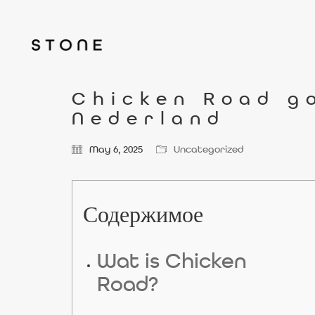
Chicken Road go
Nederland
May 6, 2025
Uncategorized
Содержимое
Wat is Chicken
Road?