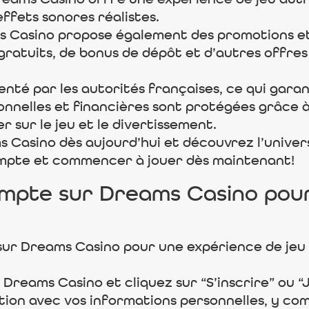
Dreams Casino offre une expérience de jeu aut
effets sonores réalistes.
s Casino propose également des promotions et 
 gratuits, de bonus de dépôt et d’autres offres
té par les autorités françaises, ce qui garan
onnelles et financières sont protégées grâce 
sur le jeu et le divertissement.
Casino dès aujourd’hui et découvrez l’univers
ompte et commencer à jouer dès maintenant!
pte sur Dreams Casino pour
sur Dreams Casino pour une expérience de jeu o
e Dreams Casino et cliquez sur “S’inscrire” ou “
ption avec vos informations personnelles, y co