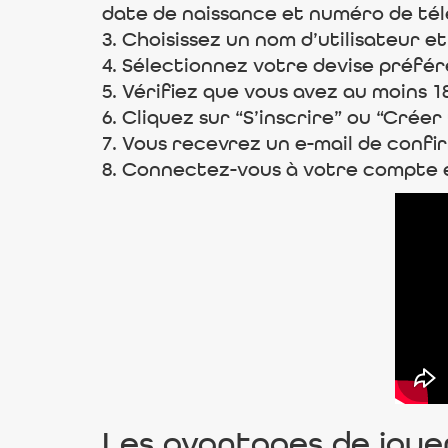
date de naissance et numéro de té
3. Choisissez un nom d’utilisateur 
4. Sélectionnez votre devise préféré
5. Vérifiez que vous avez au moins 1
6. Cliquez sur “S’inscrire” ou “Cr
7. Vous recevrez un e-mail de confir
8. Connectez-vous à votre compte e
Les avantages de joue