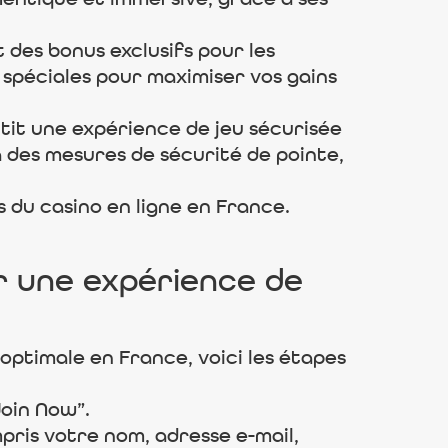
hentique et immersive, grâce à ses
des bonus exclusifs pour les
 spéciales pour maximiser vos gains
tit une expérience de jeu sécurisée
à des mesures de sécurité de pointe,
 du casino en ligne en France.
 une expérience de
ptimale en France, voici les étapes
Join Now”.
mpris votre nom, adresse e-mail,