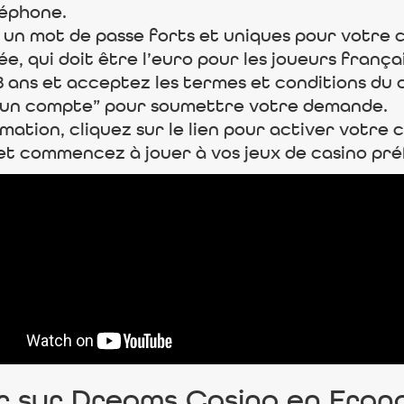
léphone.
et un mot de passe forts et uniques pour votre
e, qui doit être l’euro pour les joueurs françai
8 ans et acceptez les termes et conditions du 
éer un compte” pour soumettre votre demande.
mation, cliquez sur le lien pour activer votre
t commencez à jouer à vos jeux de casino pré
r sur Dreams Casino en Fran