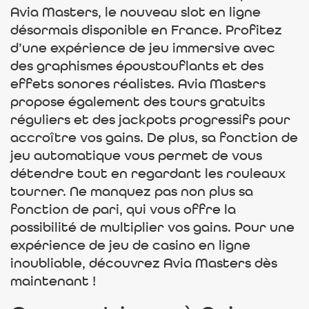
Avia Masters, le nouveau slot en ligne
désormais disponible en France. Profitez
d’une expérience de jeu immersive avec
des graphismes époustouflants et des
effets sonores réalistes. Avia Masters
propose également des tours gratuits
réguliers et des jackpots progressifs pour
accroître vos gains. De plus, sa fonction de
jeu automatique vous permet de vous
détendre tout en regardant les rouleaux
tourner. Ne manquez pas non plus sa
fonction de pari, qui vous offre la
possibilité de multiplier vos gains. Pour une
expérience de jeu de casino en ligne
inoubliable, découvrez Avia Masters dès
maintenant !