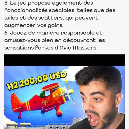
5. Le jeu propose également des
fonctionnalités spéciales, telles que des
wilds et des scatters, qui peuvent
augmenter vos gains.
6. Jouez de manière responsable et
amusez-vous bien en découvrant les
sensations fortes d’Avia Masters.