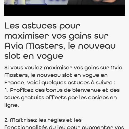
Les astuces pour
maximiser vos gains sur
Avia Masters, le nouveau
slot en vogue
Si vous voulez maximiser vos gains sur Avia
Masters, le nouveau slot en vogue en
France, voici quelques astuces à suivre :
1. Profitez des bonus de bienvenue et des
tours gratuits offerts par les casinos en
ligne.
2. Maîtrisez les règles et les
fonctionnalités du jeu pour augmenter vos