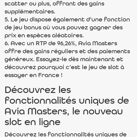
scatter ou plus, offrant des gains
supplémentaires.
5. Le jeu dispose également d’une fonction
de jeu bonus où vous pouvez gagner des
prix en espèces aléatoires.
6. Avec un RTP de 96,26%, Avia Masters
offre des gains réguliers et des paiements
généreux. Essayez-le dès maintenant et
découvrez pourquoi c’est le jeu de slot à
essayer en France !
Découvrez les
fonctionnalités uniques de
Avia Masters, le nouveau
slot en ligne
Découvrez les fonctionnalités uniques de