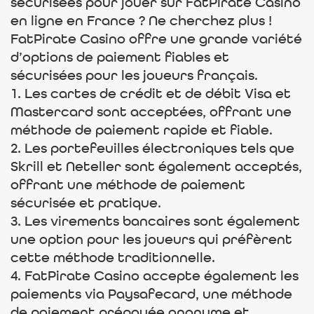
sécurisées pour jouer sur FatPirate Casino
en ligne en France ? Ne cherchez plus !
FatPirate Casino offre une grande variété
d’options de paiement fiables et
sécurisées pour les joueurs français.
1. Les cartes de crédit et de débit Visa et
Mastercard sont acceptées, offrant une
méthode de paiement rapide et fiable.
2. Les portefeuilles électroniques tels que
Skrill et Neteller sont également acceptés,
offrant une méthode de paiement
sécurisée et pratique.
3. Les virements bancaires sont également
une option pour les joueurs qui préfèrent
cette méthode traditionnelle.
4. FatPirate Casino accepte également les
paiements via Paysafecard, une méthode
de paiement prépayée anonyme et