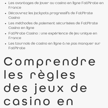
Les avantages de jouer au casino en ligne FatPirate en
France
Découvrez les jackpots progressifs de FatPirate
Casino
Les méthodes de paiement sécurisées de FatPirate
Casino en ligne
FatPirate Casino : une expérience de jeu unique en
France
Les tournois de casino en ligne à ne pas manquer sur
FatPirate
Comprendre
les règles
des jeux de
casino en