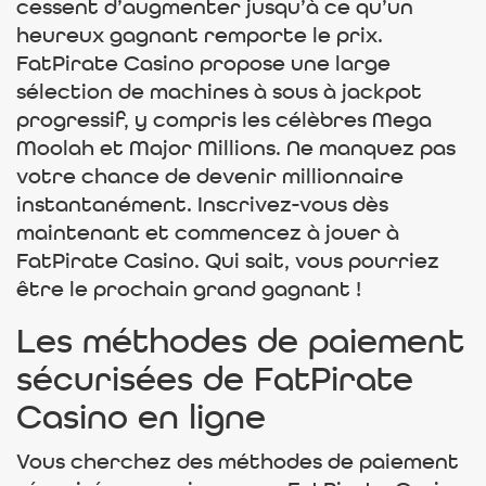
cessent d’augmenter jusqu’à ce qu’un
heureux gagnant remporte le prix.
FatPirate Casino propose une large
sélection de machines à sous à jackpot
progressif, y compris les célèbres Mega
Moolah et Major Millions. Ne manquez pas
votre chance de devenir millionnaire
instantanément. Inscrivez-vous dès
maintenant et commencez à jouer à
FatPirate Casino. Qui sait, vous pourriez
être le prochain grand gagnant !
Les méthodes de paiement
sécurisées de FatPirate
Casino en ligne
Vous cherchez des méthodes de paiement