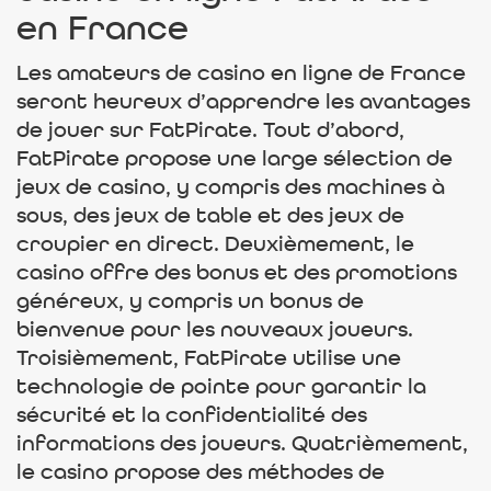
en France
Les amateurs de casino en ligne de France
seront heureux d’apprendre les avantages
de jouer sur FatPirate. Tout d’abord,
FatPirate propose une large sélection de
jeux de casino, y compris des machines à
sous, des jeux de table et des jeux de
croupier en direct. Deuxièmement, le
casino offre des bonus et des promotions
généreux, y compris un bonus de
bienvenue pour les nouveaux joueurs.
Troisièmement, FatPirate utilise une
technologie de pointe pour garantir la
sécurité et la confidentialité des
informations des joueurs. Quatrièmement,
le casino propose des méthodes de