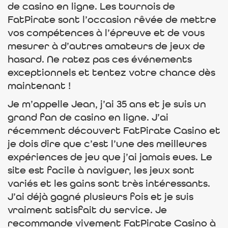
de casino en ligne. Les tournois de
FatPirate sont l’occasion rêvée de mettre
vos compétences à l’épreuve et de vous
mesurer à d’autres amateurs de jeux de
hasard. Ne ratez pas ces événements
exceptionnels et tentez votre chance dès
maintenant !
Je m’appelle Jean, j’ai 35 ans et je suis un
grand fan de casino en ligne. J’ai
récemment découvert FatPirate Casino et
je dois dire que c’est l’une des meilleures
expériences de jeu que j’ai jamais eues. Le
site est facile à naviguer, les jeux sont
variés et les gains sont très intéressants.
J’ai déjà gagné plusieurs fois et je suis
vraiment satisfait du service. Je
recommande vivement FatPirate Casino à