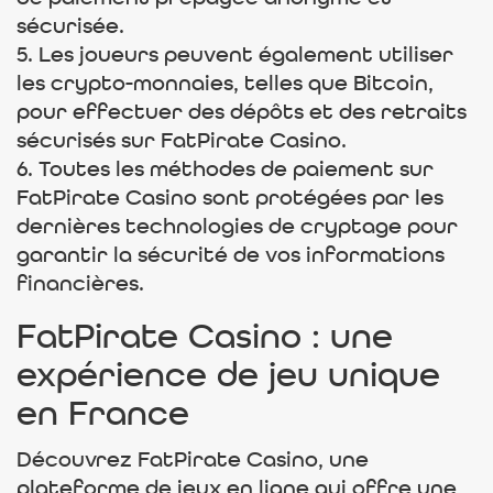
sécurisée.
5. Les joueurs peuvent également utiliser
les crypto-monnaies, telles que Bitcoin,
pour effectuer des dépôts et des retraits
sécurisés sur FatPirate Casino.
6. Toutes les méthodes de paiement sur
FatPirate Casino sont protégées par les
dernières technologies de cryptage pour
garantir la sécurité de vos informations
financières.
FatPirate Casino : une
expérience de jeu unique
en France
Découvrez FatPirate Casino, une
plateforme de jeux en ligne qui offre une