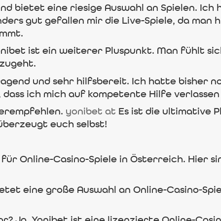
und bietet eine riesige Auswahl an Spielen. Ich
nders gut gefallen mir die Live-Spiele, da man 
ommt.
nibet ist ein weiterer Pluspunkt. Man fühlt si
 zugeht.
agend und sehr hilfsbereit. Ich hatte bisher 
h, dass ich mich auf kompetente Hilfe verlassen
iterempfehlen.
yonibet at
Es ist die ultimative 
überzeugt euch selbst!
 für Online-Casino-Spiele in Österreich. Hier s
bietet eine große Auswahl an Online-Casino-Spi
ar? Ja, Yonibet ist eine lizenzierte Online-Cas