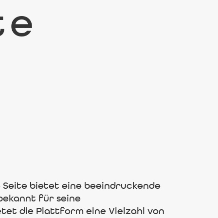
te
e Seite bietet eine beeindruckende
 bekannt für seine
tet die Plattform eine Vielzahl von