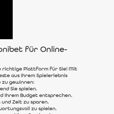
nibet für Online-
 richtige Plattform für Sie! Mit
ste aus Ihrem Spielerlebnis
e zu gewinnen:
nd Sie spielen.
und Ihrem Budget entsprechen.
n und Zeit zu sparen.
ortungsvoll zu spielen.