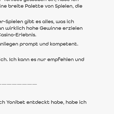
ne breite Palette von Spielen, die
r-Spielen gibt es alles, was ich
n wirklich hohe Gewinne erzielen
asino-Erlebnis.
Anliegen prompt und kompetent.
eich. Ich kann es nur empfehlen und
————————
 ich Yonibet entdeckt habe, habe ich