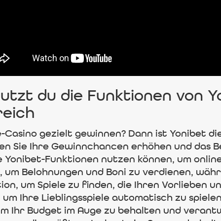
utzt du die Funktionen von Yo
reich
-Casino gezielt gewinnen? Dann ist Yonibet die
en Sie Ihre Gewinnchancen erhöhen und das Be
die Yonibet-Funktionen nutzen können, um onlin
 um Belohnungen und Boni zu verdienen, währe
ion, um Spiele zu finden, die Ihren Vorlieben 
 um Ihre Lieblingsspiele automatisch zu spiele
 um Ihr Budget im Auge zu behalten und verantw