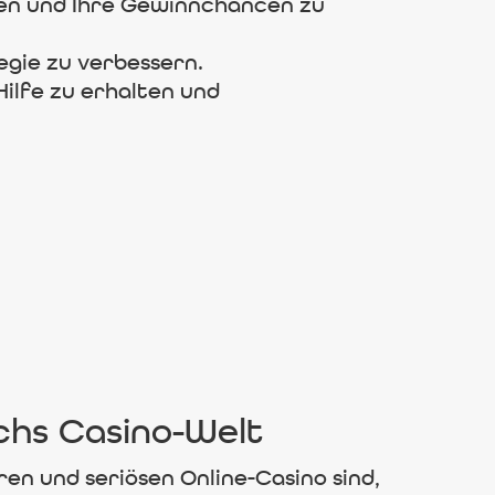
ten und Ihre Gewinnchancen zu
egie zu verbessern.
ilfe zu erhalten und
ichs Casino-Welt
en und seriösen Online-Casino sind,