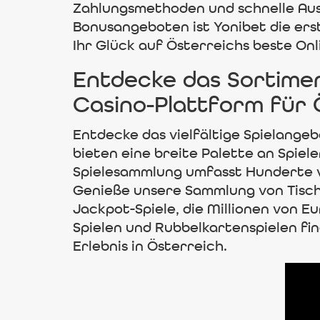
Zahlungsmethoden und schnelle Aus
Bonusangeboten ist Yonibet die ers
Ihr Glück auf Österreichs beste On
Entdecke das Sortiment
Casino-Plattform für 
Entdecke das vielfältige Spielangeb
bieten eine breite Palette an Spiele
Spielesammlung umfasst Hunderte v
Genieße unsere Sammlung von Tischs
Jackpot-Spiele, die Millionen von E
Spielen und Rubbelkartenspielen fi
Erlebnis in Österreich.