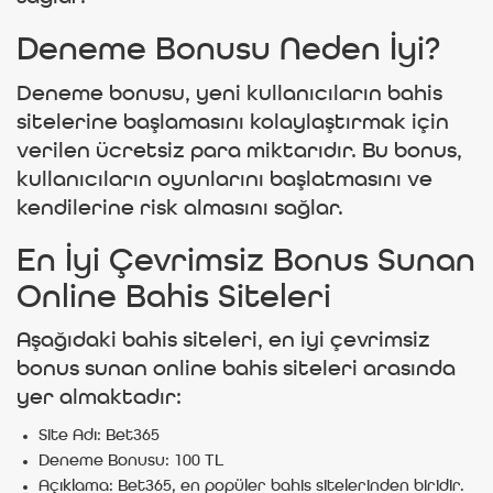
Deneme Bonusu Neden İyi?
Deneme bonusu, yeni kullanıcıların bahis
sitelerine başlamasını kolaylaştırmak için
verilen ücretsiz para miktarıdır. Bu bonus,
kullanıcıların oyunlarını başlatmasını ve
kendilerine risk almasını sağlar.
En İyi Çevrimsiz Bonus Sunan
Online Bahis Siteleri
Aşağıdaki bahis siteleri, en iyi çevrimsiz
bonus sunan online bahis siteleri arasında
yer almaktadır:
Site Adı: Bet365
Deneme Bonusu: 100 TL
Açıklama: Bet365, en popüler bahis sitelerinden biridir.