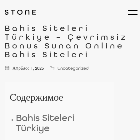
Bahis Siteleri
Türkiye – Çevrimsiz
Bonus Sunan Online
Bahis Siteleri
Απρίλιος 1, 2025
Uncategorized
Содержимое
Bahis Siteleri
Türkiye