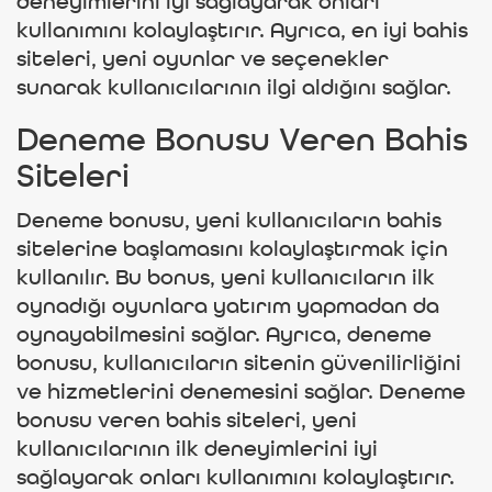
deneyimlerini iyi sağlayarak onları
kullanımını kolaylaştırır. Ayrıca, en iyi bahis
siteleri, yeni oyunlar ve seçenekler
sunarak kullanıcılarının ilgi aldığını sağlar.
Deneme Bonusu Veren Bahis
Siteleri
Deneme bonusu, yeni kullanıcıların bahis
sitelerine başlamasını kolaylaştırmak için
kullanılır. Bu bonus, yeni kullanıcıların ilk
oynadığı oyunlara yatırım yapmadan da
oynayabilmesini sağlar. Ayrıca, deneme
bonusu, kullanıcıların sitenin güvenilirliğini
ve hizmetlerini denemesini sağlar. Deneme
bonusu veren bahis siteleri, yeni
kullanıcılarının ilk deneyimlerini iyi
sağlayarak onları kullanımını kolaylaştırır.