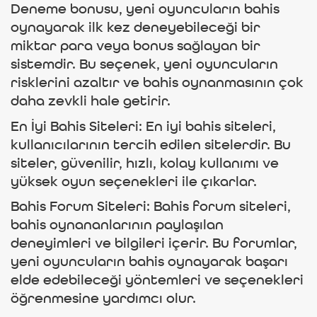
Deneme bonusu, yeni oyuncuların bahis
oynayarak ilk kez deneyebileceği bir
miktar para veya bonus sağlayan bir
sistemdir. Bu seçenek, yeni oyuncuların
risklerini azaltır ve bahis oynanmasının çok
daha zevkli hale getirir.
En İyi Bahis Siteleri: En iyi bahis siteleri,
kullanıcılarının tercih edilen sitelerdir. Bu
siteler, güvenilir, hızlı, kolay kullanımı ve
yüksek oyun seçenekleri ile çıkarlar.
Bahis Forum Siteleri: Bahis forum siteleri,
bahis oynananlarının paylaşılan
deneyimleri ve bilgileri içerir. Bu forumlar,
yeni oyuncuların bahis oynayarak başarı
elde edebileceği yöntemleri ve seçenekleri
öğrenmesine yardımcı olur.