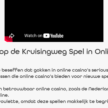
p de Kruisingweg Spel in Onli
 beseffen dat gokken in online casino’s serious 
en die online casino’s bieden voor nieuwe spe
n betrouwbaar online casino, zoals de Nederla
ine.
roulette, omdat deze spellen makkelijk te begr