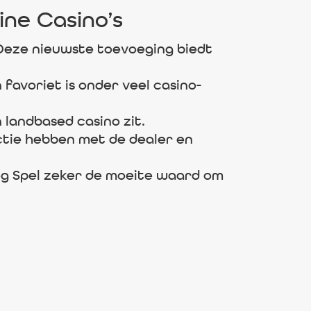
ine Casino’s
. Deze nieuwste toevoeging biedt
favoriet is onder veel casino-
n landbased casino zit.
ractie hebben met de dealer en
weg Spel zeker de moeite waard om