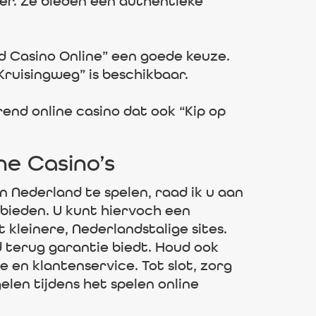
der. Ze bieden een authentieke
and Casino Online” een goede keuze.
Kruisingweg” is beschikbaar.
rend online casino dat ook “Kip op
ne Casino’s
in Nederland te spelen, raad ik u aan
nbieden. U kunt hiervoch een
 kleinere, Nederlandstalige sites.
ld terug garantie biedt. Houd ook
 en klantenservice. Tot slot, zorg
len tijdens het spelen online