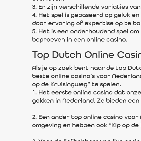
3. Er zijn verschillende variaties v
4. Het spel is gebaseerd op geluk 
door ervaring of expertise op te b
5. Het is een onderhoudend spel om 
beproeven in een online casino.
Top Dutch Online Casi
Als je op zoek bent naar de top Dut
beste online casino’s voor Nederla
op de Kruisingweg” te spelen.
1. Het eerste online casino dat onz
gokken in Nederland. Ze bieden een
2. Een ander top online casino voor 
omgeving en hebben ook “Kip op de 