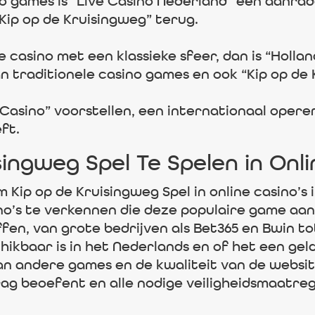
ino games is “Live Casino Nederland” een aanra
“Kip op de Kruisingweg” terug.
ne casino met een klassieke sfeer, dan is “Holl
 traditionele casino games en ook “Kip op de 
t Casino” voorstellen, een internationaal opere
ft.
ingweg Spel Te Spelen in Onli
Kip op de Kruisingweg Spel in online casino’s 
ino’s te verkennen die deze populaire game aa
en, van grote bedrijven als Bet365 en Bwin tot
chikbaar is in het Nederlands en of het een ge
n andere games en de kwaliteit van de website
g beoefent en alle nodige veiligheidsmaatrege