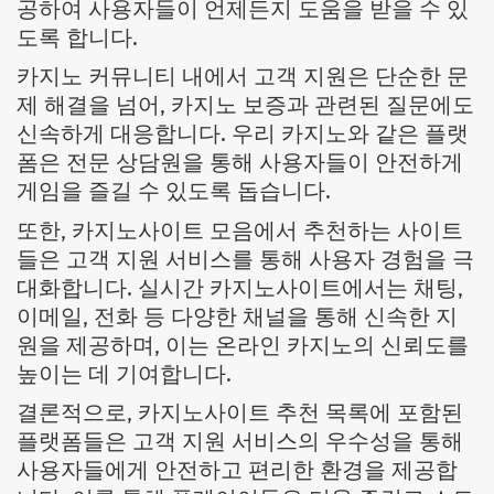
공하여 사용자들이 언제든지 도움을 받을 수 있
도록 합니다.
카지노 커뮤니티 내에서 고객 지원은 단순한 문
제 해결을 넘어, 카지노 보증과 관련된 질문에도
신속하게 대응합니다. 우리 카지노와 같은 플랫
폼은 전문 상담원을 통해 사용자들이 안전하게
게임을 즐길 수 있도록 돕습니다.
또한, 카지노사이트 모음에서 추천하는 사이트
들은 고객 지원 서비스를 통해 사용자 경험을 극
대화합니다. 실시간 카지노사이트에서는 채팅,
이메일, 전화 등 다양한 채널을 통해 신속한 지
원을 제공하며, 이는 온라인 카지노의 신뢰도를
높이는 데 기여합니다.
결론적으로, 카지노사이트 추천 목록에 포함된
플랫폼들은 고객 지원 서비스의 우수성을 통해
사용자들에게 안전하고 편리한 환경을 제공합