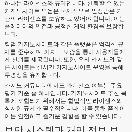
하나는 라이센스와 규제입니다. 신뢰할 수 있는
카지노사이트 모음은 국제적으로 인정받은 기
관의 라이센스를 보유하고 있어야 합니다. 이는
플레이어의 안전과 공정한 게임 환경을 보장합
니다.
킹덤 카지노사이트와 같은 플랫폼은 엄격한 규
제를 준수하며, 카지노 보증을 통해 사용자들에
게 신뢰를 제공합니다. 또한, 우리 카지노와 같
은 사이트는 실시간 카지노사이트 운영을 통해
투명성을 유지합니다.
카지노 커뮤니티에서도 라이센스 여부는 주요
평가 기준 중 하나입니다. 카지노사이트 추천 목
록에 포함되기 위해서는 합법적인 라이센스와
철저한 규제가 필수적입니다. 이를 통해 플레이
어는 안전하고 즐거운 경험을 할 수 있습니다.
보안 시스템과 개인 정보 보