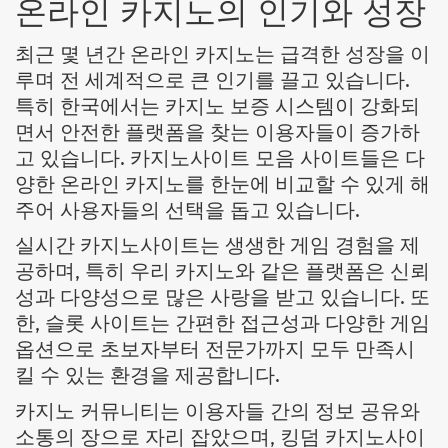
온라인 카지노의 인기와 성장
최근 몇 년간 온라인 카지노는 급격한 성장을 이
루며 전 세계적으로 큰 인기를 끌고 있습니다.
특히 한국에서는 카지노 보증 시스템이 강화되
면서 안전한 플랫폼을 찾는 이용자들이 증가하
고 있습니다. 카지노사이트 모음 사이트들은 다
양한 온라인 카지노를 한눈에 비교할 수 있게 해
주어 사용자들의 선택을 돕고 있습니다.
실시간 카지노사이트는 생생한 게임 경험을 제
공하며, 특히 우리 카지노와 같은 플랫폼은 신뢰
성과 다양성으로 많은 사랑을 받고 있습니다. 또
한, 슬롯 사이트는 간편한 접근성과 다양한 게임
옵션으로 초보자부터 전문가까지 모두 만족시
킬 수 있는 환경을 제공합니다.
카지노 커뮤니티는 이용자들 간의 정보 공유와
소통의 장으로 자리 잡았으며, 킹덤 카지노사이