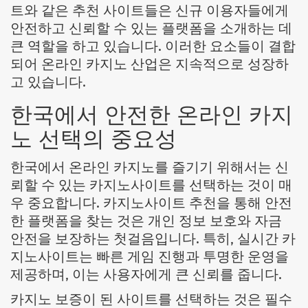
트와 같은 추천 사이트들은 신규 이용자들에게
안전하고 신뢰할 수 있는 플랫폼을 소개하는 데
큰 역할을 하고 있습니다. 이러한 요소들이 결합
되어 온라인 카지노 산업은 지속적으로 성장하
고 있습니다.
한국에서 안전한 온라인 카지
노 선택의 중요성
한국에서 온라인 카지노를 즐기기 위해서는 신
뢰할 수 있는 카지노사이트를 선택하는 것이 매
우 중요합니다. 카지노사이트 추천을 통해 안전
한 플랫폼을 찾는 것은 개인 정보 보호와 자금
안전을 보장하는 첫걸음입니다. 특히, 실시간 카
지노사이트는 빠른 게임 진행과 투명한 운영을
제공하며, 이는 사용자에게 큰 신뢰를 줍니다.
카지노 보증이 된 사이트를 선택하는 것은 필수