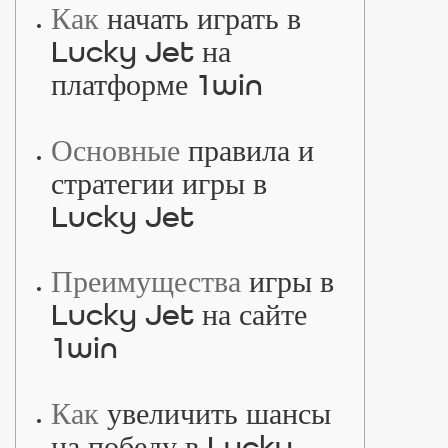
Как
начать играть в
Lucky Jet на
платформе 1win
Основные
правила и
стратегии игры в
Lucky Jet
Преимущества
игры в
Lucky Jet на сайте
1win
Как
увеличить шансы