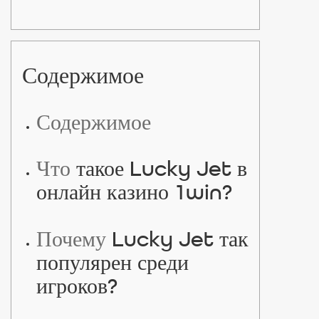
Содержимое
Содержимое
Что
такое Lucky Jet в
онлайн казино 1win?
Почему
Lucky Jet так
популярен среди
игроков?