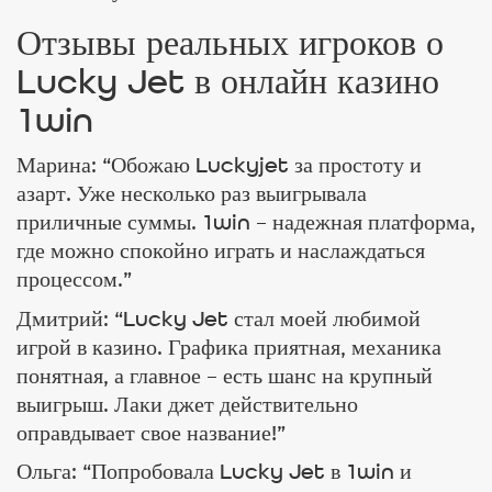
Отзывы реальных игроков о
Lucky Jet в онлайн казино
1win
Марина: “Обожаю Luckyjet за простоту и
азарт. Уже несколько раз выигрывала
приличные суммы. 1win – надежная платформа,
где можно спокойно играть и наслаждаться
процессом.”
Дмитрий: “Lucky Jet стал моей любимой
игрой в казино. Графика приятная, механика
понятная, а главное – есть шанс на крупный
выигрыш. Лаки джет действительно
оправдывает свое название!”
Ольга: “Попробовала Lucky Jet в 1win и