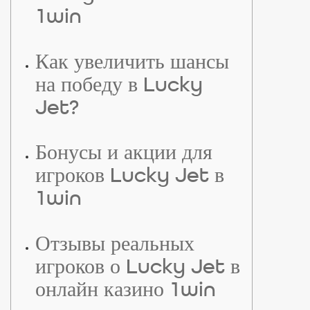
1win
Как увеличить шансы
на победу в Lucky
Jet?
Бонусы и акции для
игроков Lucky Jet в
1win
Отзывы реальных
игроков о Lucky Jet в
онлайн казино 1win