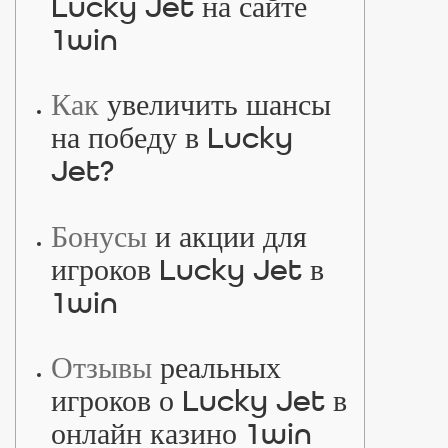
Lucky Jet на сайте
1win
Как
увеличить шансы
на победу в Lucky
Jet?
Бонусы
и акции для
игроков Lucky Jet в
1win
Отзывы
реальных
игроков о Lucky Jet в
онлайн казино 1win