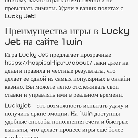
поэтому важно играть ответственно и не
превышать лимиты. Удачи в ваших полетах с
Lucky Jet!
Преимущества игры в Lucky
Jet на сайте 1win
Игра Lucky Jet предлагает прозрачные
https://hospital-lip.ru/about/ лаки джет на
деньги правила и честные результаты, что
делает её одной из самых популярных в онлайн
казино. Вы можете легко отслеживать свои
ставки и управлять ими в реальном времени.
Luckyjet – это возможность испытать удачу и
получить яркие эмоции. На 1win доступны
удобные способы пополнения счета и быстрые
выплаты, что делает процесс игры ещё более