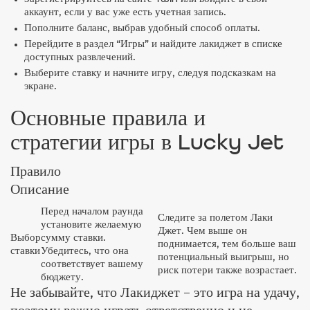
аккаунт, если у вас уже есть учетная запись.
Пополните баланс, выбрав удобный способ оплаты.
Перейдите в раздел “Игры” и найдите лакиджет в списке
доступных развлечений.
Выберите ставку и начните игру, следуя подсказкам на
экране.
Основные правила и
стратегии игры в Lucky Jet
Правило
Описание
Перед началом раунда
Следите за полетом Лаки
установите желаемую
Джет. Чем выше он
Выбор
сумму ставки.
поднимается, тем больше ваш
ставки
Убедитесь, что она
потенциальный выигрыш, но
соответствует вашему
риск потери также возрастает.
бюджету.
Не забывайте, что Лакиджет – это игра на удачу,