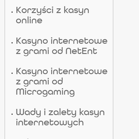
Korzyści z kasyn
online
Kasyno internetowe
z grami od NetEnt
Kasyno internetowe
z grami od
Microgaming
Wady i zalety kasyn
internetowych