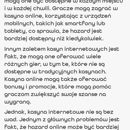
mogą one być dostępne w każdym miejscu
i w każdej chwili. Gracze mogą zagrać w
kasyno online, korzystając z urządzeń
mobilnych, takich jak smartfony lub
tablety, co sprawia, że hazard jest
bardziej dostępny niż kiedykolwiek.
Innym zaletem kasyn internetowych jest
fakt, że mogą one oferować wiele
różnych gier, w tym te, które nie są
dostępne w tradycyjnych kasynach.
Kasyna online mogą także oferować
bonusy i promocje, które mogą pomóc
graczom zwiększyć swoje szanse na
wygraną.
Jednak, kasyna internetowe nie są bez
wad. Jednym z głównych problemów jest
fakt, że hazard online może być bardziej