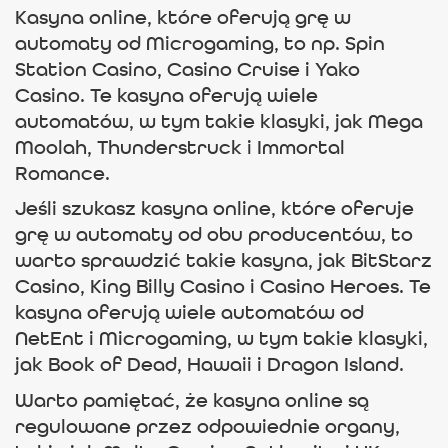
Kasyna online, które oferują grę w
automaty od Microgaming, to np. Spin
Station Casino, Casino Cruise i Yako
Casino. Te kasyna oferują wiele
automatów, w tym takie klasyki, jak Mega
Moolah, Thunderstruck i Immortal
Romance.
Jeśli szukasz kasyna online, które oferuje
grę w automaty od obu producentów, to
warto sprawdzić takie kasyna, jak BitStarz
Casino, King Billy Casino i Casino Heroes. Te
kasyna oferują wiele automatów od
NetEnt i Microgaming, w tym takie klasyki,
jak Book of Dead, Hawaii i Dragon Island.
Warto pamiętać, że kasyna online są
regulowane przez odpowiednie organy,