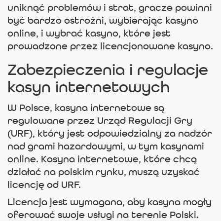
uniknąć problemów i strat, gracze powinni
być bardzo ostrożni, wybierając kasyno
online, i wybrać kasyno, które jest
prowadzone przez licencjonowane kasyno.
Zabezpieczenia i regulacje
kasyn internetowych
W Polsce, kasyna internetowe są
regulowane przez Urząd Regulacji Gry
(URF), który jest odpowiedzialny za nadzór
nad grami hazardowymi, w tym kasynami
online. Kasyna internetowe, które chcą
działać na polskim rynku, muszą uzyskać
licencję od URF.
Licencja jest wymagana, aby kasyna mogły
oferować swoje usługi na terenie Polski.