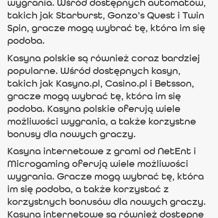
wygrania. Wśród dostępnych automatów,
takich jak Starburst, Gonzo’s Quest i Twin
Spin, gracze mogą wybrać tę, która im się
podoba.
Kasyna polskie są również coraz bardziej
popularne. Wśród dostępnych kasyn,
takich jak Kasyno.pl, Casino.pl i Betsson,
gracze mogą wybrać tę, która im się
podoba. Kasyna polskie oferują wiele
możliwości wygrania, a także korzystne
bonusy dla nowych graczy.
Kasyna internetowe z grami od NetEnt i
Microgaming oferują wiele możliwości
wygrania. Gracze mogą wybrać tę, która
im się podoba, a także korzystać z
korzystnych bonusów dla nowych graczy.
Kasyna internetowe są również dostępne