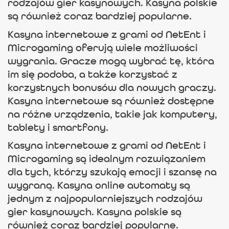
rodzajów gier kasynowych. Kasyna polskie
są również coraz bardziej popularne.
Kasyna internetowe z grami od NetEnt i
Microgaming oferują wiele możliwości
wygrania. Gracze mogą wybrać tę, która
im się podoba, a także korzystać z
korzystnych bonusów dla nowych graczy.
Kasyna internetowe są również dostępne
na różne urządzenia, takie jak komputery,
tablety i smartfony.
Kasyna internetowe z grami od NetEnt i
Microgaming są idealnym rozwiązaniem
dla tych, którzy szukają emocji i szansę na
wygraną. Kasyna online automaty są
jednym z najpopularniejszych rodzajów
gier kasynowych. Kasyna polskie są
również coraz bardziej popularne.