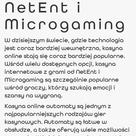
NetEnt i
Microgaming
W dzisiejszym świecie, gdzie technologia
jest coraz bardziej wewnętrzna, kasyna
online stają się coraz bardziej popularne.
Wśród wielu dostępnych opcji, kasyna
internetowe z grami od NetEnt i
Microgaming są szczególnie popularne
wśród graczy, którzy szukają emocji i
szansy na wygraną.
Kasyna online automaty są jednym z
najpopularniejszych rodzajów gier
kasynowych. Automaty są łatwe w
obsłudze, a także oferują wiele możliwości