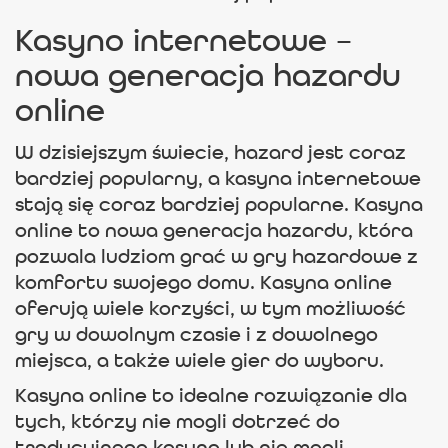
Kasyno internetowe –
nowa generacja hazardu
online
W dzisiejszym świecie, hazard jest coraz
bardziej popularny, a kasyna internetowe
stają się coraz bardziej popularne. Kasyna
online to nowa generacja hazardu, która
pozwala ludziom grać w gry hazardowe z
komfortu swojego domu. Kasyna online
oferują wiele korzyści, w tym możliwość
gry w dowolnym czasie i z dowolnego
miejsca, a także wiele gier do wyboru.
Kasyna online to idealne rozwiązanie dla
tych, którzy nie mogli dotrzeć do