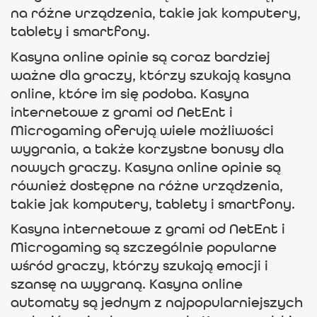
na różne urządzenia, takie jak komputery,
tablety i smartfony.
Kasyna online opinie są coraz bardziej
ważne dla graczy, którzy szukają kasyna
online, które im się podoba. Kasyna
internetowe z grami od NetEnt i
Microgaming oferują wiele możliwości
wygrania, a także korzystne bonusy dla
nowych graczy. Kasyna online opinie są
również dostępne na różne urządzenia,
takie jak komputery, tablety i smartfony.
Kasyna internetowe z grami od NetEnt i
Microgaming są szczególnie popularne
wśród graczy, którzy szukają emocji i
szansę na wygraną. Kasyna online
automaty są jednym z najpopularniejszych