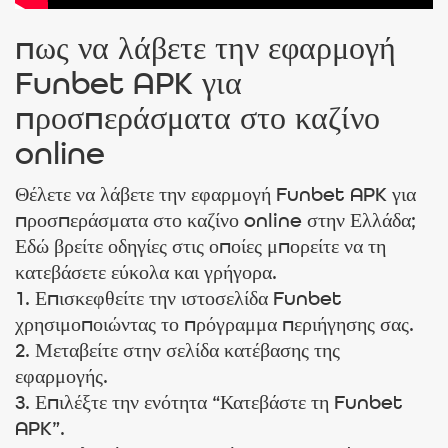
πως να λάβετε την εφαρμογή
Funbet APK για
προσπεράσματα στο καζίνο
online
Θέλετε να λάβετε την εφαρμογή Funbet APK για
προσπεράσματα στο καζίνο online στην Ελλάδα;
Εδώ βρείτε οδηγίες στις οποίες μπορείτε να τη
κατεβάσετε εύκολα και γρήγορα.
1. Επισκεφθείτε την ιστοσελίδα Funbet
χρησιμοποιώντας το πρόγραμμα περιήγησης σας.
2. Μεταβείτε στην σελίδα κατέβασης της
εφαρμογής.
3. Επιλέξτε την ενότητα “Κατεβάστε τη Funbet
APK”.