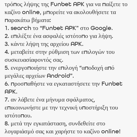
τρόπος λήψης της Funbet APK για να παίξετε το
καζίνο online, μπορείτε να ακολουθήσετε τα
παρακάτω βήματα:
1. search το “Funbet APK” στο Google.
2. επιλέξτε ένα ασφαλές ιστότοπο για λήψη.
3. κάντε λήψη της αρχείου APK.
4. μεταβείτε στην ρύθμιση των επιλογών του
συσκευασίαφοντός σας.
5. ενεργοποιήστε την επιλογή “αποδοχή από
μεγάλες αρχείων Android”.
6. προσπαθήστε να εγκαταστήσετε την Funbet
APK.
7. αν λάβετε ένα μήνυμα σφάλματος,
επικοινωνήστε με την τεχνική υποστήριξη του
ιστότοπου.
8. μετά την εγκατάσταση, συνδεθείτε στο
λογαριάσμό σας και χαρήστε το καζίνο online!