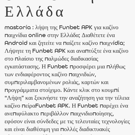
Ελλάδα
mastoría : λήψη της Funbet APK για καζίνο
παιχνίδια online στην Ελλάδα; Διαθέτετε ένα
Android και ζητείτε να παίζετε καζίνο παιχνídia;
Λήψητε τη Funbet APK και αναπτύξτε ένα καζίνο
στο πλαίσιο της παλμώδες διαδικασίας
εγκατάστασης. Η Funbet προσφέρει μια πλήθως
των ενδιαφέροντος καζίνο παιχνιδιών,
συμπεριλαμβανομένων ρολιάς, καρτών και
προγράμματα στοίχιμο. Κάντε κλικ στο κουμπί
“Λήψη” και ξεκινήστε την αναζήτηση για την τέλεια
καζίνο πείραFunbet APK. Η Funbet παρέχει ένα
ανεπιφύλακτο περιβάλλον παιχνιδιοποίησης,
εφόσον είναι σύνδεδες με τις τελευταίες τεχνολογίες
και είναι διαθέσιμη για πολλές διαδικτυακές