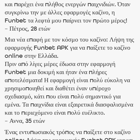
και παρέχει ένα πλήθος ενεργών παιχνιδιών. Όταν
συγκρίνω την με άλλες εφαρμογές καζίνο, η
Funbet τα λεφτά μου παίρνει τον πρώτο μέρος!
– Πέτρος, 28 ετών
Μια νέα επαφή με τον κόσμο του καζίνο: Λήψη της
εφαρμογής Funbet APK για να παίξετε το καζίνο
online στην Ελλάδα.
Πριν από λίγες μέρες έδωσα στην εφαρμογή
Funbet μια δοκιμή και ήταν ένα πλήρες
αποτελέσματα! Η εφαρμογή είναι πολύ εύκολη να
χρησιμοποιηθεί και διαθέτει έναν υπέροχο
σχεδιασμό, κάτι που είναι πολύ σημαντικό για
εμένα. Τα παιχνίδια είναι εξαιρετικά διασφαλισμένα
και το περιεχόμενο είναι πολύ ευέλικτο.
– Αννα, 35 ετών
Ένας εντυπωσιακός τρόπος να παίξετε στο καζίνο