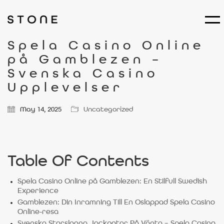
Spela Casino Online
på Gamblezen –
Svenska Casino
Upplevelser
May 14, 2025
Uncategorized
Table Of Contents
Spela Casino Online på Gamblezen: En Stilfull Swedish
Experience
Gamblezen: Din Inramning Till En Oslappad Spela Casino
Online-resa
Svenska Storslagna Jackpotar På Vänta – Spela Casino