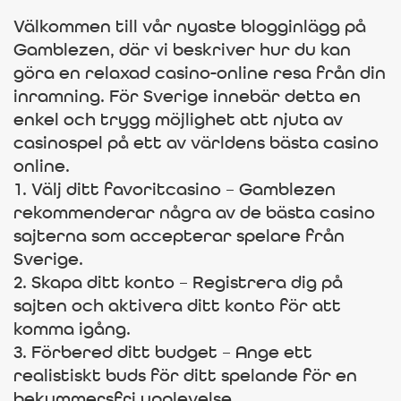
Välkommen till vår nyaste blogginlägg på
Gamblezen, där vi beskriver hur du kan
göra en relaxad casino-online resa från din
inramning. För Sverige innebär detta en
enkel och trygg möjlighet att njuta av
casinospel på ett av världens bästa casino
online.
1. Välj ditt favoritcasino – Gamblezen
rekommenderar några av de bästa casino
sajterna som accepterar spelare från
Sverige.
2. Skapa ditt konto – Registrera dig på
sajten och aktivera ditt konto för att
komma igång.
3. Förbered ditt budget – Ange ett
realistiskt buds för ditt spelande för en
bekymmersfri upplevelse.