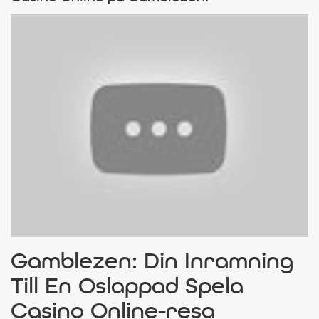
Gamblezen: Din Inramning
Till En Oslappad Spela
Casino Online-resa