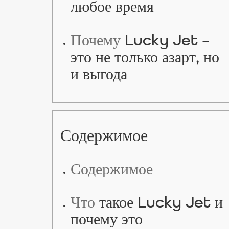
любое время
Почему
Lucky Jet –
это не только азарт, но
и выгода
Содержимое
Содержимое
Что
такое Lucky Jet и
почему это