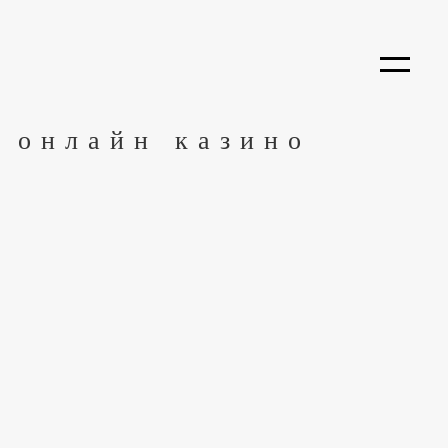
 онлайн казино