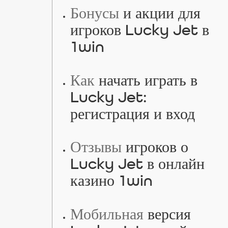
Бонусы
и акции для
игроков Lucky Jet в
1win
Как
начать играть в
Lucky Jet:
регистрация и вход
Отзывы
игроков о
Lucky Jet в онлайн
казино 1win
Мобильная
версия