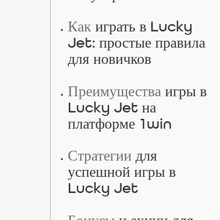
Как
играть в Lucky
Jet: простые правила
для новичков
Преимущества
игры в
Lucky Jet на
платформе 1win
Стратегии
для
успешной игры в
Lucky Jet