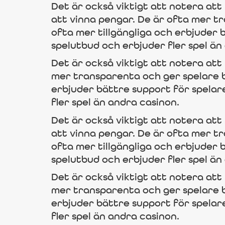
Det är också viktigt att notera att
att vinna pengar. De är ofta mer tr
ofta mer tillgängliga och erbjuder 
spelutbud och erbjuder fler spel än
Det är också viktigt att notera att
mer transparenta och ger spelare bä
erbjuder bättre support för spelare
fler spel än andra casinon.
Det är också viktigt att notera att
att vinna pengar. De är ofta mer tr
ofta mer tillgängliga och erbjuder 
spelutbud och erbjuder fler spel än
Det är också viktigt att notera att
mer transparenta och ger spelare bä
erbjuder bättre support för spelare
fler spel än andra casinon.