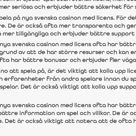
mer seriösa och erbjuder bättre säkerhet för 
ela på nya svenska casinon med licens. För de
re. De är också ofta mer transparenta och ge
a mer tillgängliga och erbjuder bättre support
 nya svenska casinon med licens ofta har bättr
grund av att de har större resurser och kan er
ofta har bättre bonusar och erbjuder fler väga
no att spela på, är det viktigt att kolla upp li
h erfarenheter från andra spelare innan du spe
 spelar. Det är också viktigt att kolla upp su
 nya svenska casinon med licens ofta har bättr
ttre information om spel och villkor. De är oc
. Det är också viktigt att notera att de ofta