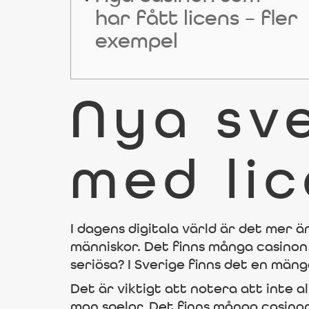
har fått licens – fler
exempel
Nya sv
med li
I dagens digitala värld är det mer 
människor. Det finns många casinon 
seriösa? I Sverige finns det en män
Det är viktigt att notera att inte al
man spelar. Det finns många casinon 