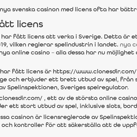
 nya svenska casinon med licens ofta har bätt
tt licens
har fått licens att verka i Sverige. Detta är e
9, vilken reglerar spelindustrin i landet.
nya c
 nya online casino – alla dessa har nu möjlighet
har fått licens är https://www.clonesdir.com/ 
ige och erbjuder ett brett utbud av spel, från s
av Spelinspektionen, Sveriges spelregulator.
onesdir.com/ , ett av de största online casino
er ett stort utbud av spel, inklusive slots, bord
essa casinon är licensreglerade av Spelinspekti
och kontroller för att säkerställa att de uppf