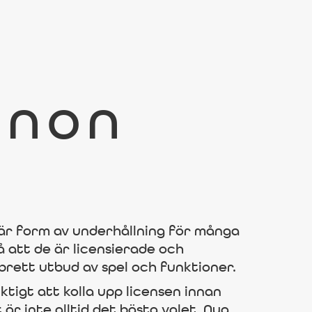
inon
ulär form av underhållning för många
 att de är licensierade och
 brett utbud av spel och funktioner.
iktigt att kolla upp licensen innan
är inte alltid det bästa valet. Nya