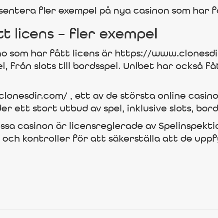
sentera fler exempel på nya casinon som har få
t licens – fler exempel
o som har fått licens är https://www.clonesdir
, från slots till bordsspel. Unibet har också få
onesdir.com/ , ett av de största online casino
er ett stort utbud av spel, inklusive slots, bord
essa casinon är licensreglerade av Spelinspekti
och kontroller för att säkerställa att de uppf