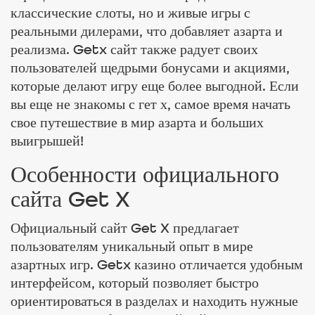
классические слоты, но и живые игры с
реальными дилерами, что добавляет азарта и
реализма. Getx сайт также радует своих
пользователей щедрыми бонусами и акциями,
которые делают игру еще более выгодной. Если
вы еще не знакомы с гет х, самое время начать
свое путешествие в мир азарта и больших
выигрышей!
Особенности официального
сайта Get X
Официальный сайт Get X предлагает
пользователям уникальный опыт в мире
азартных игр. Getx казино отличается удобным
интерфейсом, который позволяет быстро
ориентироваться в разделах и находить нужные