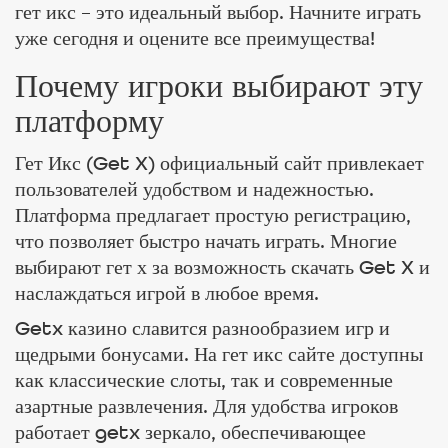
гет икс – это идеальный выбор. Начните играть
уже сегодня и оцените все преимущества!
Почему игроки выбирают эту
платформу
Гет Икс (Get X) официальный сайт привлекает
пользователей удобством и надежностью.
Платформа предлагает простую регистрацию,
что позволяет быстро начать играть. Многие
выбирают гет х за возможность скачать Get X и
наслаждаться игрой в любое время.
Getx казино славится разнообразием игр и
щедрыми бонусами. На гет икс сайте доступны
как классические слоты, так и современные
азартные развлечения. Для удобства игроков
работает getx зеркало, обеспечивающее