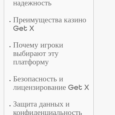
надежность
Преимущества казино
Get X
Почему игроки
выбирают эту
платформу
Безопасность и
лицензирование Get X
Защита данных и
конфиденциальность