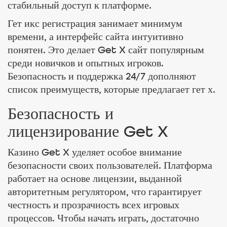
стабильный доступ к платформе.
Гет икс регистрация занимает минимум
времени, а интерфейс сайта интуитивно
понятен. Это делает Get X сайт популярным
среди новичков и опытных игроков.
Безопасность и поддержка 24/7 дополняют
список преимуществ, которые предлагает гет х.
Безопасность и
лицензирование Get X
Казино Get X уделяет особое внимание
безопасности своих пользователей. Платформа
работает на основе лицензии, выданной
авторитетным регулятором, что гарантирует
честность и прозрачность всех игровых
процессов. Чтобы начать играть, достаточно