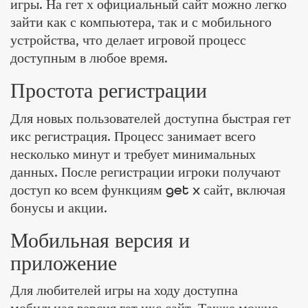
игры. На гет х официальный сайт можно легко
зайти как с компьютера, так и с мобильного
устройства, что делает игровой процесс
доступным в любое время.
Простота регистрации
Для новых пользователей доступна быстрая гет
икс регистрация. Процесс занимает всего
несколько минут и требует минимальных
данных. После регистрации игроки получают
доступ ко всем функциям get x сайт, включая
бонусы и акции.
Мобильная версия и
приложение
Для любителей игры на ходу доступна