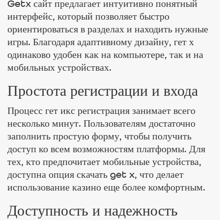
Getx сайт предлагает интуитивно понятный
интерфейс, который позволяет быстро
ориентироваться в разделах и находить нужные
игры. Благодаря адаптивному дизайну, гет х
одинаково удобен как на компьютере, так и на
мобильных устройствах.
Простота регистрации и входа
Процесс гет икс регистрация занимает всего
несколько минут. Пользователям достаточно
заполнить простую форму, чтобы получить
доступ ко всем возможностям платформы. Для
тех, кто предпочитает мобильные устройства,
доступна опция скачать get x, что делает
использование казино еще более комфортным.
Доступность и надежность