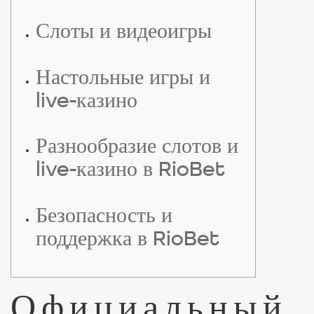
Слоты и видеоигры
Настольные игры и
live-казино
Разнообразие слотов и
live-казино в RioBet
Безопасность и
поддержка в RioBet
Официальный