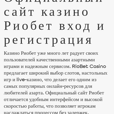
сайт казино
Риобет вход и
регистрация
Казино Риобет уже много лет радует своих
пользователей качественными азартными
играми и надежным сервисом. RioBet Casino
предлагает широкий выбор слотов, настольных
игр и live-казино, что делает его одним из
самых популярных онлайн-ресурсов для
любителей азарта. Официальный сайт Риобет
отличается удобным интерфейсом и высокой
скоростью работы, что позволяет игрокам
наслаждаться процессом без задержек.