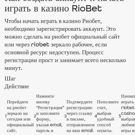
играть в казино RioBet
Чтобы начать играть в казино Риобет,
необходимо зарегистрировать аккаунт. Это
можно сделать на риобет официальный сайт
или через riobet зеркало рабочее, если
основной ресурс недоступен. Процесс
регистрации прост и занимает всего несколько
минут.
Шаг
Действие
Нажмите
Начни
Перейдите
кнопку
Подтвердите
Пополните
играть
на риобет
“Регистрация”
регистрацию
счет,
riobet
зеркало на
и заполните
через ссылку
выбрав
casino
1
2
3
4
5
сегодня или
форму,
в письме,
удобный
выбра
официальный
указав email,
отправленном
способ
любим
сайт.
пароль и
на ваш email.
оплаты.
игры и