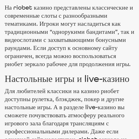
На riobet казино представлены классические и
современные слоты с разнообразными
тематиками. Игроки могут насладиться как
традиционными “однорукими бандитами”, так и
видеослотами с захватывающими бонусными
раундами. Если доступ к основному сайту
ограничен, всегда можно воспользоваться
риобет зеркало рабочее для продолжения игры.
Настольные игры и live-казино
Для любителей классики на казино риобет
доступны рулетка, блэкджек, покер и другие
настольные игры. А в разделе live-казино вы
сможете почувствовать атмосферу реального
игрового зала благодаря трансляциям с
профессиональными дилерами. Даже если