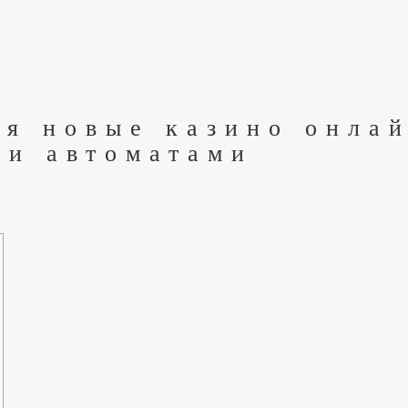
бя новые казино онла
ми автоматами