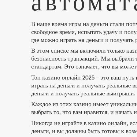
автомат
В наше время игры на деньги стали по
свободное время, испытать удачу и пол
где можно играть на деньги и получать
В этом списке мы включили только каз
безопасность транзакций. Мы выбрали 
стандартам. Это означает, что вы может
Топ казино онлайн 2025 – это ваш путь
играть на деньги и получать реальные 
деньги и получать реальные выигрыши.
Каждое из этих казино имеет уникальны
выбрать то, что вам нравится, и начать 
Никогда не играйте в казино онлайн, есл
деньги, и вы должны быть готовы к во