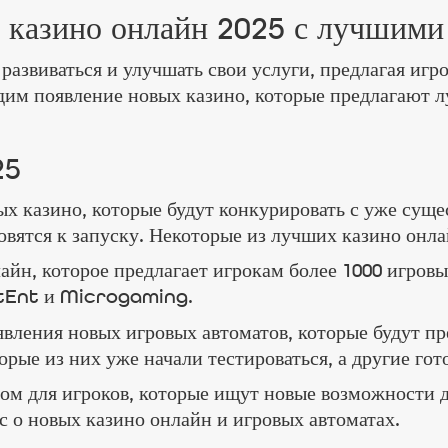
е казино онлайн 2025 с лучшими
развиваться и улучшать свои услуги, предлагая иг
идим появление новых казино, которые предлагают 
25
ых казино, которые будут конкурировать с уже сущ
товятся к запуску. Некоторые из лучших казино онл
айн, которое предлагает игрокам более 1000 игровы
NetEnt и Microgaming.
явления новых игровых автоматов, которые будут п
рые из них уже начали тестироваться, а другие гото
дом для игроков, которые ищут новые возможности д
 о новых казино онлайн и игровых автоматах.