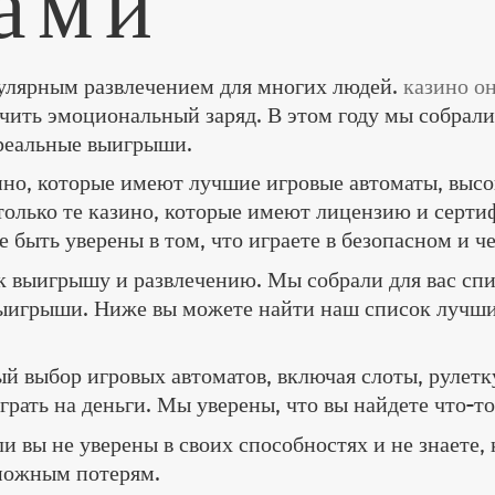
ами
пулярным развлечением для многих людей.
казино о
учить эмоциональный заряд. В этом году мы собрали
 реальные выигрыши.
ино, которые имеют лучшие игровые автоматы, высо
только те казино, которые имеют лицензию и серт
е быть уверены в том, что играете в безопасном и ч
 к выигрышу и развлечению. Мы собрали для вас сп
выигрыши. Ниже вы можете найти наш список лучши
й выбор игровых автоматов, включая слоты, рулетк
играть на деньги. Мы уверены, что вы найдете что-то
и вы не уверены в своих способностях и не знаете, 
зможным потерям.