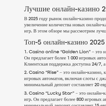
Лучшие онлайн-казино 2
В 2025 году рынок онлайн-казино продо
увеличение количества новых онлайн-к
игр. В этом обзоре мы рассмотрим лучш
Топ-5 онлайн-казино 2025
1. Casino online “Golden Lion” – это 
Он предлагает более 1 000 игровых ав
Клиентская поддержка доступна 24/7, а
2. Casino “Rise” – это онлайн-казино,
игровых автоматов, включая слоты с дж
минимальный депозит составляет 20 ев
3. Casino “Lucky Star” – это онлайн-к
игр. Он предлагает более 800 игровых а
минимальный депозит составляет 15 ев