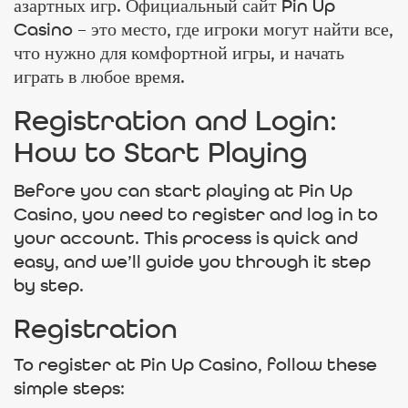
азартных игр. Официальный сайт Pin Up
Casino – это место, где игроки могут найти все,
что нужно для комфортной игры, и начать
играть в любое время.
Registration and Login:
How to Start Playing
Before you can start playing at Pin Up
Casino, you need to register and log in to
your account. This process is quick and
easy, and we’ll guide you through it step
by step.
Registration
To register at Pin Up Casino, follow these
simple steps: