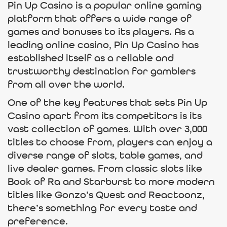
Pin Up Casino is a popular online gaming
platform that offers a wide range of
games and bonuses to its players. As a
leading online casino, Pin Up Casino has
established itself as a reliable and
trustworthy destination for gamblers
from all over the world.
One of the key features that sets Pin Up
Casino apart from its competitors is its
vast collection of games. With over 3,000
titles to choose from, players can enjoy a
diverse range of slots, table games, and
live dealer games. From classic slots like
Book of Ra and Starburst to more modern
titles like Gonzo’s Quest and Reactoonz,
there’s something for every taste and
preference.