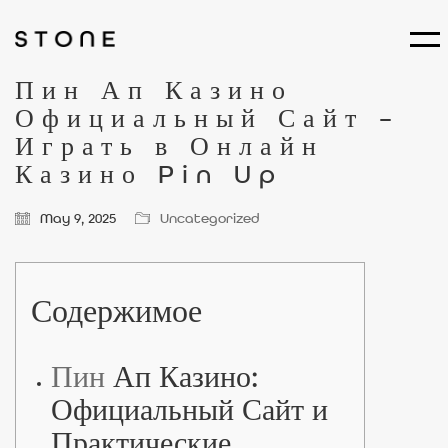
Пин Ап Казино
Официальный Сайт –
Играть в Онлайн
Казино Pin Up
May 9, 2025
Uncategorized
Содержимое
Пин
Ап Казино:
Официальный Сайт и
Практические