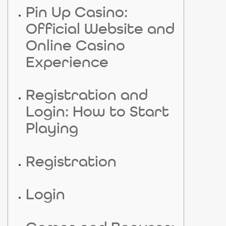
Pin Up Casino:
Official Website and
Online Casino
Experience
Registration and
Login: How to Start
Playing
Registration
Login