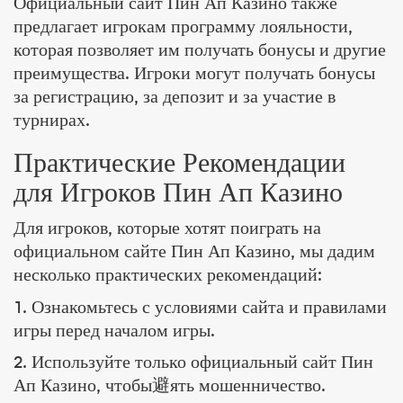
Официальный сайт Пин Ап Казино также
предлагает игрокам программу лояльности,
которая позволяет им получать бонусы и другие
преимущества. Игроки могут получать бонусы
за регистрацию, за депозит и за участие в
турнирах.
Практические Рекомендации
для Игроков Пин Ап Казино
Для игроков, которые хотят поиграть на
официальном сайте Пин Ап Казино, мы дадим
несколько практических рекомендаций:
1. Ознакомьтесь с условиями сайта и правилами
игры перед началом игры.
2. Используйте только официальный сайт Пин
Ап Казино, чтобы避ять мошенничество.