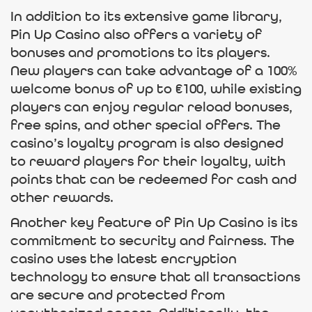
In addition to its extensive game library,
Pin Up Casino also offers a variety of
bonuses and promotions to its players.
New players can take advantage of a 100%
welcome bonus of up to €100, while existing
players can enjoy regular reload bonuses,
free spins, and other special offers. The
casino’s loyalty program is also designed
to reward players for their loyalty, with
points that can be redeemed for cash and
other rewards.
Another key feature of Pin Up Casino is its
commitment to security and fairness. The
casino uses the latest encryption
technology to ensure that all transactions
are secure and protected from