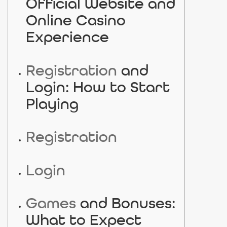
Official Website and
Online Casino
Experience
Registration
and
Login: How to Start
Playing
Registration
Login
Games
and Bonuses:
What to Expect