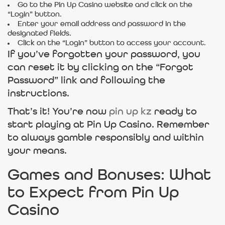
Go to the Pin Up Casino website and click on the
“Login” button.
Enter your email address and password in the
designated fields.
Click on the “Login” button to access your account.
If you’ve forgotten your password, you
can reset it by clicking on the “Forgot
Password” link and following the
instructions.
That’s it! You’re now
pin up kz
ready to
start playing at Pin Up Casino. Remember
to always gamble responsibly and within
your means.
Games and Bonuses: What
to Expect from Pin Up
Casino