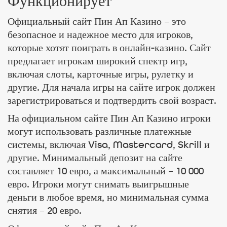
Функционирует
Официальный сайт Пин Ап Казино – это
безопасное и надежное место для игроков,
которые хотят поиграть в онлайн-казино. Сайт
предлагает игрокам широкий спектр игр,
включая слоты, карточные игры, рулетку и
другие. Для начала игры на сайте игрок должен
зарегистрироваться и подтвердить свой возраст.
На официальном сайте Пин Ап Казино игроки
могут использовать различные платежные
системы, включая Visa, Mastercard, Skrill и
другие. Минимальный депозит на сайте
составляет 10 евро, а максимальный – 10 000
евро. Игроки могут снимать выигрышные
деньги в любое время, но минимальная сумма
снятия – 20 евро.