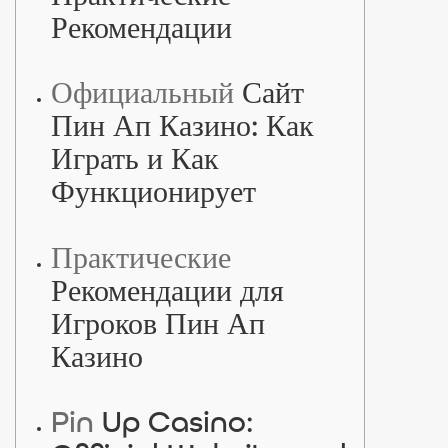
Рекомендации
Официальный
Сайт
Пин Ап Казино: Как
Играть и Как
Функционирует
Практические
Рекомендации для
Игроков Пин Ап
Казино
Pin
Up Casino: