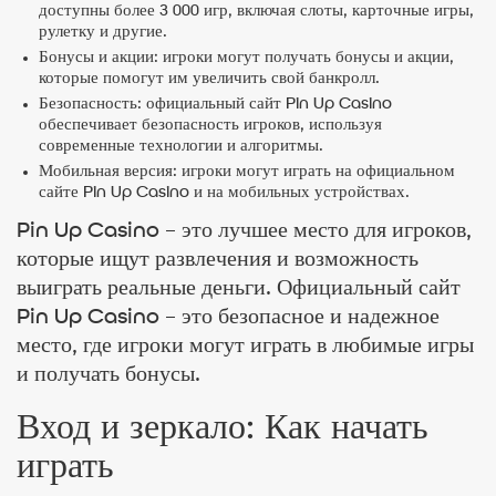
доступны более 3 000 игр, включая слоты, карточные игры,
рулетку и другие.
Бонусы и акции: игроки могут получать бонусы и акции,
которые помогут им увеличить свой банкролл.
Безопасность: официальный сайт Pin Up Casino
обеспечивает безопасность игроков, используя
современные технологии и алгоритмы.
Мобильная версия: игроки могут играть на официальном
сайте Pin Up Casino и на мобильных устройствах.
Pin Up Casino – это лучшее место для игроков,
которые ищут развлечения и возможность
выиграть реальные деньги. Официальный сайт
Pin Up Casino – это безопасное и надежное
место, где игроки могут играть в любимые игры
и получать бонусы.
Вход и зеркало: Как начать
играть