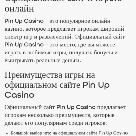
онлайн
Pin Up Casino – это популярное онлайн-
казино, которое предлагает игрокам широкий
спектр игр и развлечений. Официальный сайт
Pin Up Casino – это место, где вы можете
играть в любимые игры, получать бонусы и
выигрывать реальные деньги.
Преимущества игры на
официальном сайте Pin Up
Casino
Официальный сайт Pin Up Casino предлагает
игрокам несколько преимуществ, которые
делают его популярным среди игроков:
Большой выбор игр: на официальном сайте Pin Up Casino