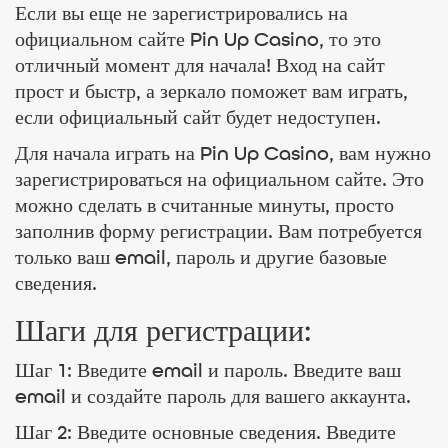
Если вы еще не зарегистрировались на
официальном сайте Pin Up Casino, то это
отличный момент для начала! Вход на сайт
прост и быстр, а зеркало поможет вам играть,
если официальный сайт будет недоступен.
Для начала играть на Pin Up Casino, вам нужно
зарегистрироваться на официальном сайте. Это
можно сделать в считанные минуты, просто
заполнив форму регистрации. Вам потребуется
только ваш email, пароль и другие базовые
сведения.
Шаги для регистрации:
Шаг 1: Введите email и пароль. Введите ваш
email и создайте пароль для вашего аккаунта.
Шаг 2: Введите основные сведения. Введите