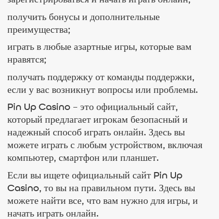
зарегистрироваться и начать играть онлайн;
получить бонусы и дополнительные
преимущества;
играть в любые азартные игры, которые вам
нравятся;
получать поддержку от команды поддержки,
если у вас возникнут вопросы или проблемы.
Pin Up Casino – это официальный сайт,
который предлагает игрокам безопасный и
надежный способ играть онлайн. Здесь вы
можете играть с любым устройством, включая
компьютер, смартфон или планшет.
Если вы ищете официальный сайт Pin Up
Casino, то вы на правильном пути. Здесь вы
можете найти все, что вам нужно для игры, и
начать играть онлайн.