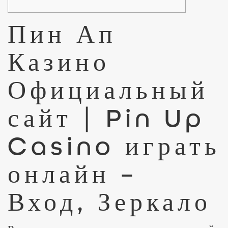
Пин Ап
Казино
Официальный
сайт | Pin Up
Casino играть
онлайн –
Вход, Зеркало