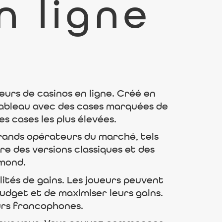
n ligne
eurs de casinos en ligne. Créé en
n tableau avec des cases marquées de
es cases les plus élevées.
 grands opérateurs du marché, tels
tre des versions classiques et des
amond.
ilités de gains. Les joueurs peuvent
udget et de maximiser leurs gains.
ueurs francophones.