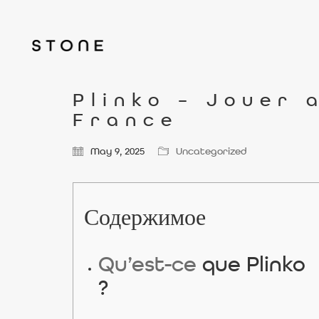
Plinko – Jouer 
France
May 9, 2025
Uncategorized
Содержимое
Qu’est-ce
que Plinko
?