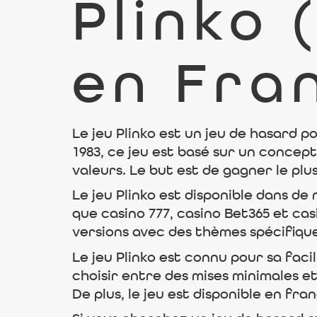
Plinko 
en Fra
Le jeu Plinko est un jeu de hasard 
1983, ce jeu est basé sur un concept
valeurs. Le but est de gagner le plus
Le jeu Plinko est disponible dans de
que casino 777, casino Bet365 et cas
versions avec des thèmes spécifique
Le jeu Plinko est connu pour sa facil
choisir entre des mises minimales e
De plus, le jeu est disponible en fra