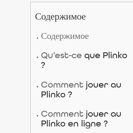
Содержимое
Содержимое
Qu’est-ce
que Plinko
?
Comment
jouer au
Plinko ?
Comment
jouer au
Plinko en ligne ?