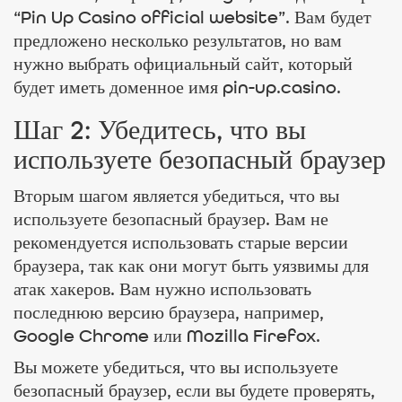
“Pin Up Casino official website”. Вам будет
предложено несколько результатов, но вам
нужно выбрать официальный сайт, который
будет иметь доменное имя pin-up.casino.
Шаг 2: Убедитесь, что вы
используете безопасный браузер
Вторым шагом является убедиться, что вы
используете безопасный браузер. Вам не
рекомендуется использовать старые версии
браузера, так как они могут быть уязвимы для
атак хакеров. Вам нужно использовать
последнюю версию браузера, например,
Google Chrome или Mozilla Firefox.
Вы можете убедиться, что вы используете
безопасный браузер, если вы будете проверять,