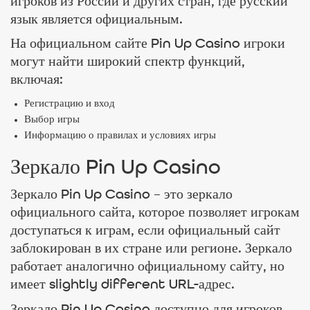
игроков из России и других стран, где русский
язык является официальным.
На официальном сайте Pin Up Casino игроки
могут найти широкий спектр функций,
включая:
Регистрацию и вход
Выбор игры
Информацию о правилах и условиях игры
Зеркало Pin Up Casino
Зеркало Pin Up Casino – это зеркало
официального сайта, которое позволяет игрокам
доступаться к играм, если официальный сайт
заблокирован в их стране или регионе. Зеркало
работает аналогично официальному сайту, но
имеет slightly different URL-адрес.
Зеркало Pin Up Casino доступно для игроков,