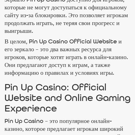
которые не могут доступаться к официальному
сайту из-за блокировки. Это позволяет игрокам
продолжать играть, не теряя свои прогресс и
выигрыши.
В целом, Pin Up Casino Official Website и
его зеркало – это два важных ресурса для
игроков, которые хотят играть в онлайн-казино.
Они предлагают доступ к играм, а также
информацию о правилах и условиях игры.
Pin Up Casino: Official
Website and Online Gaming
Experience
Pin Up Casino – это популярное онлайн-
казино, которое предлагает игрокам широкий