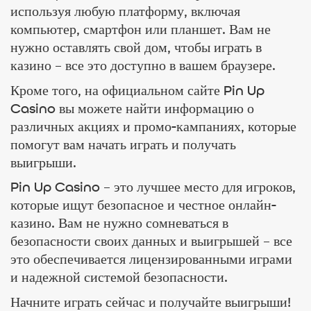
используя любую платформу, включая
компьютер, смартфон или планшет. Вам не
нужно оставлять свой дом, чтобы играть в
казино – все это доступно в вашем браузере.
Кроме того, на официальном сайте Pin Up
Casino вы можете найти информацию о
различных акциях и промо-кампаниях, которые
помогут вам начать играть и получать
выигрыши.
Pin Up Casino – это лучшее место для игроков,
которые ищут безопасное и честное онлайн-
казино. Вам не нужно сомневаться в
безопасности своих данных и выигрышей – все
это обеспечивается лицензированными играми
и надежной системой безопасности.
Начните играть сейчас и получайте выигрыши!