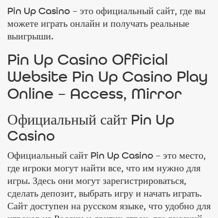
Pin Up Casino – это официальный сайт, где вы
можете играть онлайн и получать реальные
выигрыши.
Pin Up Casino Official
Website Pin Up Casino Play
Online – Access, Mirror
Официальный сайт Pin Up
Casino
Официальный сайт Pin Up Casino – это место,
где игроки могут найти все, что им нужно для
игры. Здесь они могут зарегистрироваться,
сделать депозит, выбрать игру и начать играть.
Сайт доступен на русском языке, что удобно для