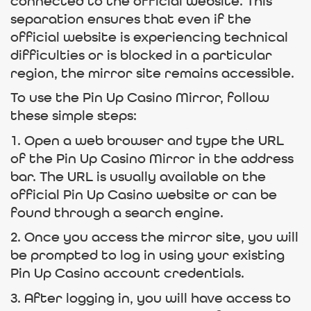
connected to the official website. This
separation ensures that even if the
official website is experiencing technical
difficulties or is blocked in a particular
region, the mirror site remains accessible.
To use the Pin Up Casino Mirror, follow
these simple steps:
1. Open a web browser and type the URL
of the Pin Up Casino Mirror in the address
bar. The URL is usually available on the
official Pin Up Casino website or can be
found through a search engine.
2. Once you access the mirror site, you will
be prompted to log in using your existing
Pin Up Casino account credentials.
3. After logging in, you will have access to