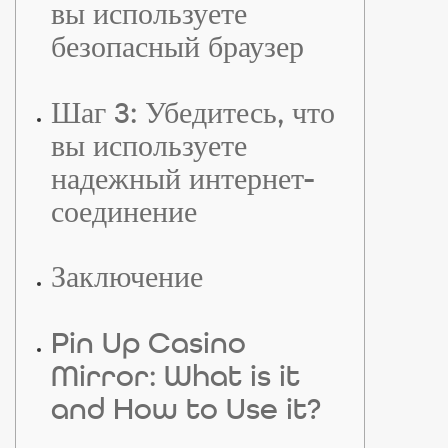
вы используете
безопасный браузер
Шаг 3: Убедитесь, что
вы используете
надежный интернет-
соединение
Заключение
Pin Up Casino
Mirror: What is it
and How to Use it?