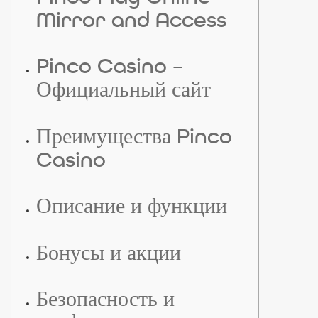
Mirror and Access
Pinco Casino –
Официальный сайт
Преимущества Pinco
Casino
Описание и функции
Бонусы и акции
Безопасность и