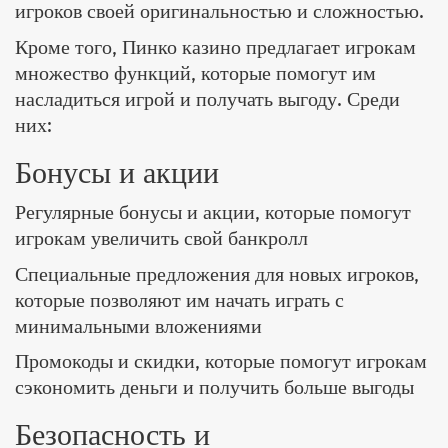
игроков своей оригинальностью и сложностью.
Кроме того, Пинко казино предлагает игрокам
множество функций, которые помогут им
насладиться игрой и получать выгоду. Среди
них:
Бонусы и акции
Регулярные бонусы и акции, которые помогут
игрокам увеличить свой банкролл
Специальные предложения для новых игроков,
которые позволяют им начать играть с
минимальными вложениями
Промокоды и скидки, которые помогут игрокам
сэкономить деньги и получить больше выгоды
Безопасность и