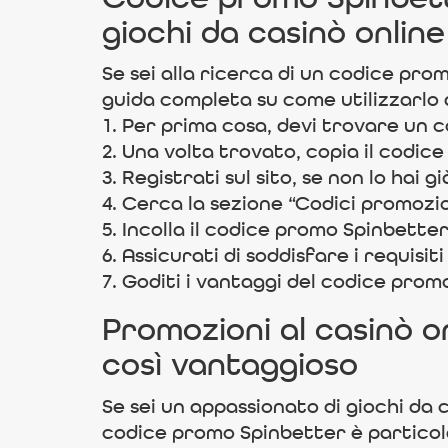
giochi da casinò online 
Se sei alla ricerca di un codice prom
guida completa su come utilizzarlo a
1. Per prima cosa, devi trovare un c
2. Una volta trovato, copia il codice 
3. Registrati sul sito, se non lo hai 
4. Cerca la sezione “Codici promozi
5. Incolla il codice promo Spinbett
6. Assicurati di soddisfare i requisi
7. Goditi i vantaggi del codice promo
Promozioni al casinò on
così vantaggioso
Se sei un appassionato di giochi da c
codice promo Spinbetter è particolar