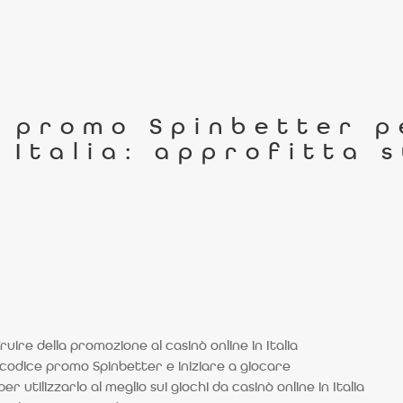
e promo Spinbetter p
 Italia: approfitta 
ire della promozione al casinò online in Italia
l codice promo Spinbetter e iniziare a giocare
utilizzarlo al meglio sui giochi da casinò online in Italia