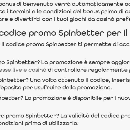
 tuo bonus di benvenuto verrà automaticamente a
e i termini e le condizioni del bonus prima di 
are e divertirti con i tuoi giochi da casinò pref
odice promo Spinbetter per il C
 Il codice promo Spinbetter ti permette di ac
.
o Spinbetter? La promozione è sempre aggiorna
se live e casinò
di controllare regolarmente 
pinbetter? Una volta ottenuto il codice, inseri
deposito per usufruire della promozione.
etter? La promozione è disponibile per i nuovi 
ce promo Spinbetter? La validità del codice pr
ondizioni prima di utilizzarlo.