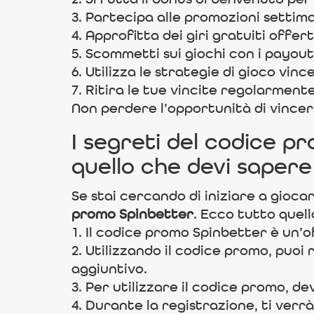
2. Sfrutta il bonus di benvenuto per
3. Partecipa alle promozioni settima
4. Approfitta dei giri gratuiti offert
5. Scommetti sui giochi con i payout
6. Utilizza le strategie di gioco vinc
7. Ritira le tue vincite regolarmente
Non perdere l’opportunità di vincere 
I segreti del codice pr
quello che devi sapere
Se stai cercando di iniziare a giocar
promo Spinbetter
. Ecco tutto quell
1. Il codice promo Spinbetter è un’of
2. Utilizzando il codice promo, puo
aggiuntivo.
3. Per utilizzare il codice promo, d
4. Durante la registrazione, ti verrà