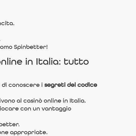
ncita.
.
promo Spinbetter!
line in Italia: tutto
o di conoscere i
segreti del codice
vono al casinò online in Italia.
 giocare con un vantaggio
better.
ione appropriate.