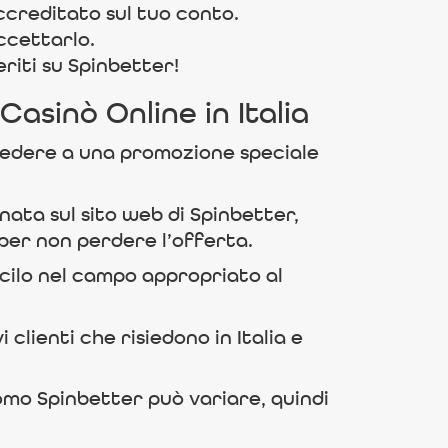
ccreditato sul tuo conto.
accettarlo.
eriti su Spinbetter!
asinò Online in Italia
cedere a una promozione speciale
ta sul sito web di Spinbetter,
per non perdere l’offerta.
scilo nel campo appropriato al
clienti che risiedono in Italia e
omo Spinbetter può variare, quindi