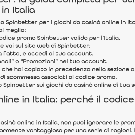
in Italia
o Spinbetter per i giochi da casinò online in Ita
l meglio:
odice promo Spinbetter valido per l’Italia.
e vai sul sito web di Spinbetter.
già fatto, e accedi al tuo account.
onali” o “Promozioni” nel tuo account.
er che hai copiato in precedenza nella sezione 
ti di scommessa associati al codice promo.
 Spinbetter sui giochi da casinò online di tua sc
line in Italia: perché il codi
asinò online in Italia, non puoi ignorare le pro
mente vantaggioso per una serie di ragioni. In 