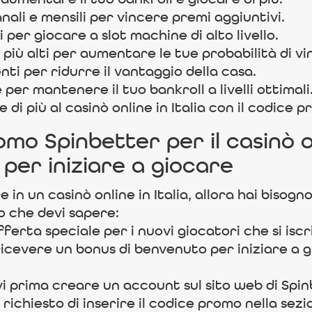
 aumentare il tuo bankroll e giocare di più.
nali e mensili per vincere premi aggiuntivi.
i per giocare a slot machine di alto livello.
 più alti per aumentare le tue probabilità di vi
enti per ridurre il vantaggio della casa.
 per mantenere il tuo bankroll a livelli ottimali
di più al casinò online in Italia con il codice 
omo Spinbetter per il casinò on
 per iniziare a giocare
e in un casinò online in Italia, allora hai bisogn
o che devi sapere:
ferta speciale per i nuovi giocatori che si iscri
i ricevere un bonus di benvenuto per iniziare a
evi prima creare un account sul sito web di Spin
 richiesto di inserire il codice promo nella sez