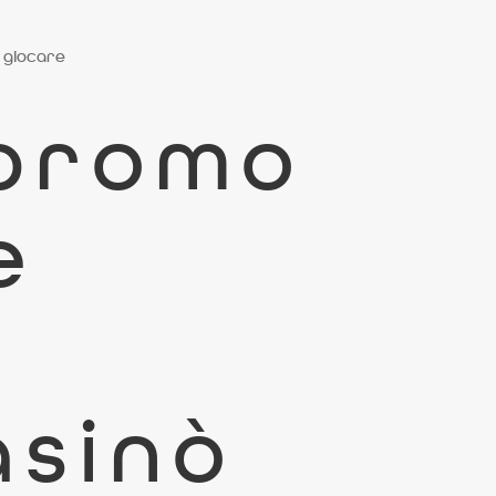
a giocare
 promo
e
asinò