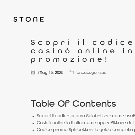
Scopri il codic
casinò online in
promozione!
May 15, 2025
Uncategorized
Table Of Contents
Scopri il codice promo Spinbetter: come usufru
Casinò online in Italia: come approfittare de
Codice promo Spinbetter: la guida completa per 