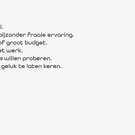
l.
bijzonder fraaie ervaring.
 of groot budget.
het werk.
es willen proberen.
 geluk te laten keren.