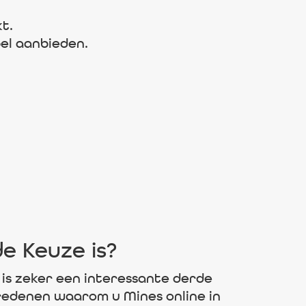
kt.
pel aanbieden.
e Keuze is?
t is zeker een interessante derde
t redenen waarom u Mines online in