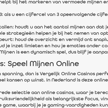
 helpt bij het markeren van vermoede mijnen en
: als u een cijfercel van 3 opeenvolgende cijfer
tallen: houdt u aan het aantal mijnen aan dat j
e strategieën helpen je bij het nemen van optim
beurt: houd de overzicht en vermijd ont snaplu
ud je inzet limieten en hou je emoties onder co
 Mijnen is een dynamisch spel, dus blijf je aanp
s: Speel Mijnen Online
spanning, dan is Vergelijk Online Casinos perfe
el kansen op winst. In Nederland is deze onlin
rede selectie aan online casinos, waar je terech
iksvriendelijkheid als belangrijkste focus, vind
ve game, waarbij je je gaming-vaardigheden kun