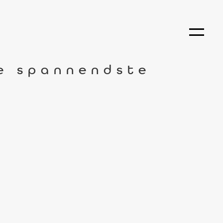
de spannendste