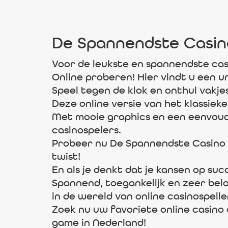
De Spannendste Casino
Voor de leukste en spannendste cas
Online proberen! Hier vindt u een un
Speel tegen de klok en onthul vakj
Deze online versie van het klassieke
Met mooie graphics en een eenvoudi
casinospelers.
Probeer nu De Spannendste Casino S
twist!
En als je denkt dat je kansen op su
Spannend, toegankelijk en zeer belo
in de wereld van online casinospelle
Zoek nu uw favoriete online casino
game in Nederland!