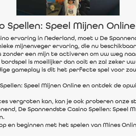
 Spellen: Speel Mijnen Online
ino ervaring in Nederland, moet u De Spannend
ieke mijnenveger ervaring, die nu beschikbaar is
es zonder een mijn te activeren om uw weg naar
 bordspel is moeilijker dan ooit en zal zeker uw
ge gameplay is dit het perfecte spel voor zo
pellen: Speel Mijnen Online en ontdek de opw
cces vergroten kan, kan je ook proberen onze s
nend, De Spannendste Casino Spellen: Speel Mi
n.
 op en beginnen met het spelen van Mines Onli