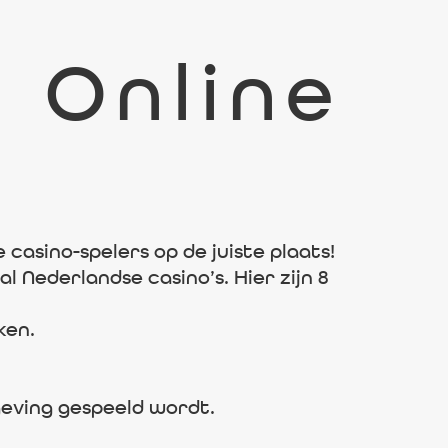
 Online
 casino-spelers op de juiste plaats!
l Nederlandse casino’s. Hier zijn 8
ken.
geving gespeeld wordt.