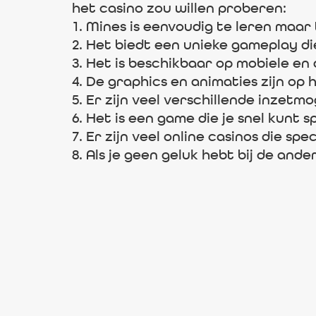
het casino zou willen proberen:
1. Mines is eenvoudig te leren maar 
2. Het biedt een unieke gameplay die
3. Het is beschikbaar op mobiele en 
4. De graphics en animaties zijn op
5. Er zijn veel verschillende inzetm
6. Het is een game die je snel kunt s
7. Er zijn veel online casinos die s
8. Als je geen geluk hebt bij de and