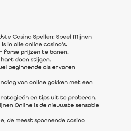
ste Casino Spellen: Speel Mijnen
 in alle online casino’s.
 forse prijzen te banen.
 hart doen stijgen.
wel beginnende als ervaren
inding van online gokken met een
trategieën en tips uit te proberen.
jnen Online is de nieuwste sensatie
ne, de meest spannende casino