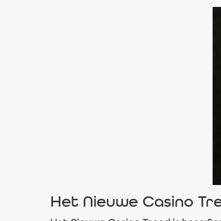
Het Nieuwe Casino Tre