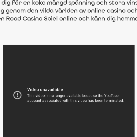
d dig för en koko mängd spänning och stora vin
ig genom den vilda världen av online casino och s
en Road Casino Spiel online och känn dig hemm