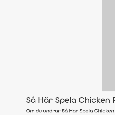
Så Här Spela Chicken R
Om du undrar Så Här Spela Chicken R