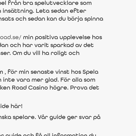
 spel från bra spelutvecklare som
n insättning. Leta sedan efter
insats och sedan kan du börja spinna
road.se/
min positiva upplevelse hos
dan och har varit sparkad av det
er. Om du vill ha roligt och
 , för min senaste vinst hos Spela
inte vara mer glad. För alla som
cken Road Casino högre. Prova det
ide här!
ska spelare. Vår guide ger svar på