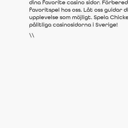
dina favorite casino sidor. Förbere
favoritspel hos oss. Låt oss guidar d
upplevelse som möjligt. Spela Chick
pålitliga casinosidorna i Sverige!
\\