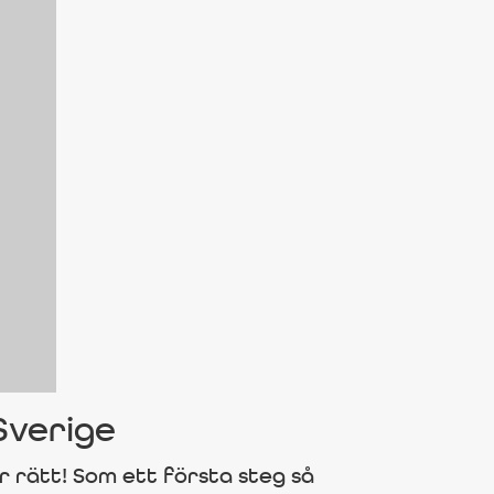
Sverige
r rätt! Som ett första steg så