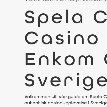
Så Här Spela Chicken Road på Ditt Favorit Cas
Spela 
Casino 
Enkom G
Sverig
Välkommen till vår guide om Spela C
autentisk casinoupplevelse i Sverig