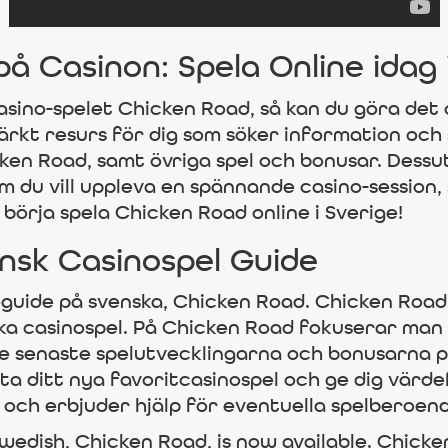
å Casinon: Spela Online idag 
sino-spelet Chicken Road, så kan du göra det on
rkt resurs för dig som söker information och 
ken Road, samt övriga spel och bonusar. Dessut
m du vill uppleva en spännande casino-session, 
örja spela Chicken Road online i Sverige!
nsk Casinospel Guide
oguide på svenska, Chicken Road. Chicken Road 
a casinospel. På Chicken Road fokuserar man s
e senaste spelutvecklingarna och bonusarna p
tta ditt nya favoritcasinospel och ge dig värde
 och erbjuder hjälp för eventuella spelberoen
Swedish, Chicken Road, is now available. Chick