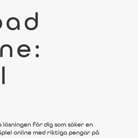
oad
ine:
l
 lösningen för dig som söker en
Spiel online med riktiga pengar på