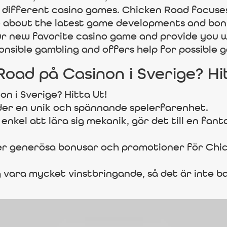
 different casino games. Chicken Road focuse
about the latest game developments and bonus
ur new favorite casino game and provide you wi
sible gambling and offers help for possible g
oad på Casinon i Sverige? Hi
n i Sverige? Hitta Ut!
der en unik och spännande spelerfarenhet.
nkel att lära sig mekanik, gör det till en fant
er generösa bonusar och promotioner för Chic
g vara mycket vinstbringande, så det är inte ba