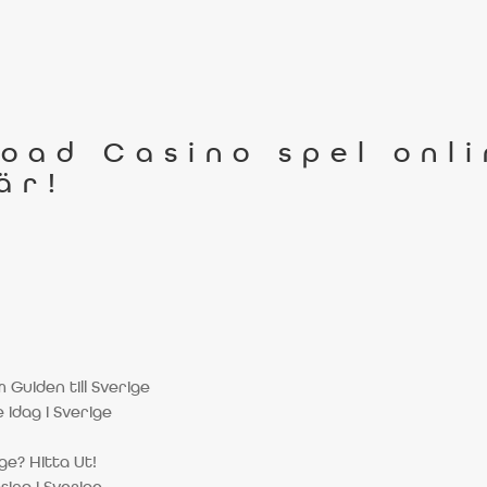
oad Casino spel onli
är!
 Guiden till Sverige
 idag i Sverige
ge? Hitta Ut!