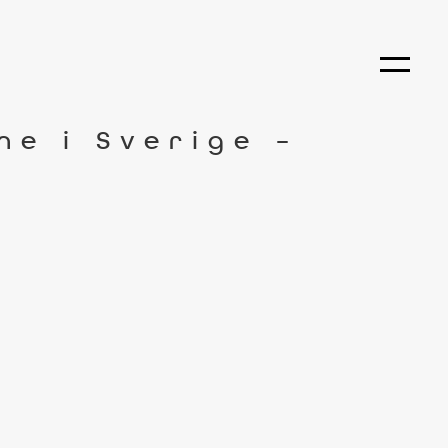
ne i Sverige –