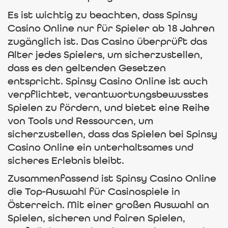
Es ist wichtig zu beachten, dass Spinsy
Casino Online nur für Spieler ab 18 Jahren
zugänglich ist. Das Casino überprüft das
Alter jedes Spielers, um sicherzustellen,
dass es den geltenden Gesetzen
entspricht. Spinsy Casino Online ist auch
verpflichtet, verantwortungsbewusstes
Spielen zu fördern, und bietet eine Reihe
von Tools und Ressourcen, um
sicherzustellen, dass das Spielen bei Spinsy
Casino Online ein unterhaltsames und
sicheres Erlebnis bleibt.
Zusammenfassend ist Spinsy Casino Online
die Top-Auswahl für Casinospiele in
Österreich. Mit einer großen Auswahl an
Spielen, sicheren und fairen Spielen,