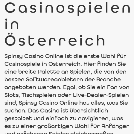
Casinospielen
in
Österreich
Spinsy Casino Online ist die erste Wahl für
Casinospiele in Österreich. Hier finden Sie
eine breite Palette an Spielen, die von den
besten Softwareanbietern der Branche
angeboten werden. Egal, ob Sie ein Fan von
Slots, Tischspielen oder Live-Dealer-Spielen
sind, Spinsy Casino Online hat alles, was Sie
suchen. Das Casino ist übersichtlich
gestaltet und einfach zu navigieren, was
es zu einer großartigen Wahl für Anfänger