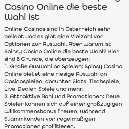
Casino Online die beste
Wahl ist
Online-Casinos sind in Österreich sehr
beliebt und es gibt eine Vielzahl von
Optionen zur Auswahl. Aber warum ist
Spinsy Casino Online die beste Wahl? Hier
sind 8 Gründe, die überzeugen:
1. Große Auswahl an Spielen: Spinsy Casino
Online bietet eine riesige Auswahl an
Casinospielen, darunter Slots, Tischspiele,
Live-Dealer-Spiele und mehr.
2. Attraktive Boni und Promotionen: Neue
Spieler können sich auf einen großzügigen
Willkommensbonus freuen, während
Stammkunden von regelmäßigen
Promotionen profitieren.