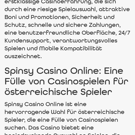
erstklassige Casinoerfahrung, die sich
durch eine riesige Spielauswahl, attraktive
Boni und Promotionen, Sicherheit und
Schutz, schnelle und sichere Zahlungen,
eine benutzerfreundliche Oberfläche, 24/7
Kundensupport, verantwortungsvolles
Spielen und Mobile Kompatibilität
auszeichnet.
Spinsy Casino Online: Eine
Fülle von Casinospielen für
österreichische Spieler
Spinsy Casino Online ist eine
hervorragende Wahl für österreichische
Spieler, die eine Fülle von Casinospielen
suchen. Das Casino bietet eine