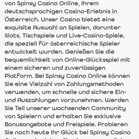
von Spinsy Casino Online, Ihrem
deutschsprachigen Casino-Erlebnis in
Österreich. Unser Casino bietet eine
exquisite Auswahl an Spielen, darunter
Slots, Tischspiele und Live-Casino-Spiele,
die speziell für österreichische Spieler
entwickelt wurden. Genießen Sie die
bequemlichkeit von Online-Glücksspiel mit
einem sicheren und zuverlässigen
Platform. Bei Spinsy Casino Online können
Sie eine Vielzahl von Zahlungsmethoden
verwenden, um schnelle und sichere Ein-
und Auszahlungen vorzunehmen. Werden
Sie Teil unserer wachsenden Community
von Spielern und erhalten Sie exklusive
Bonusangebote und Freispiele. Probieren
Sie noch heute Ihr Glück bei Spinsy Casino