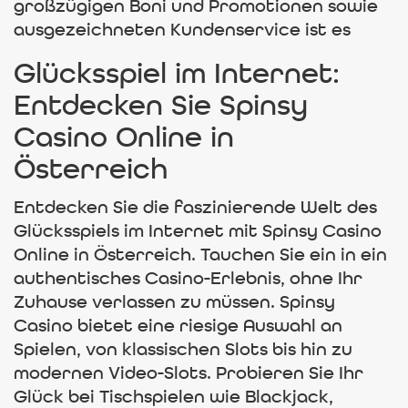
großzügigen Boni und Promotionen sowie
ausgezeichneten Kundenservice ist es
Glücksspiel im Internet:
Entdecken Sie Spinsy
Casino Online in
Österreich
Entdecken Sie die faszinierende Welt des
Glücksspiels im Internet mit Spinsy Casino
Online in Österreich. Tauchen Sie ein in ein
authentisches Casino-Erlebnis, ohne Ihr
Zuhause verlassen zu müssen. Spinsy
Casino bietet eine riesige Auswahl an
Spielen, von klassischen Slots bis hin zu
modernen Video-Slots. Probieren Sie Ihr
Glück bei Tischspielen wie Blackjack,