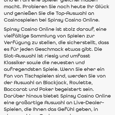
und erfahrene Spieler gleichermaßen
macht. Probieren Sie noch heute Ihr Glück
und genießen Sie die Top-Auswahl an
Casinospielen bei Spinsy Casino Online.
Spinsy Casino Online ist stolz darauf, eine
vielfältige Sammlung von Spielen zur
Verfügung zu stellen, die sicherstellt, dass
es für jeden Geschmack etwas gibt. Die
Slot-Auswahl ist riesig und umfasst
Klassiker sowie die neuesten und
aufregendsten Spiele. Wenn Sie eher ein
Fan von Tischspielen sind, werden Sie von
der Auswahl an Blackjack, Roulette,
Baccarat und Poker begeistert sein.
Darüber hinaus bietet Spinsy Casino Online
eine großartige Auswahl an Live-Dealer-
Spielen, die Ihnen das Gefühl geben, in