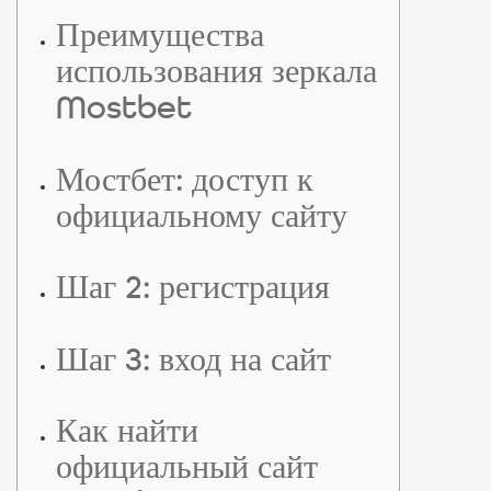
Преимущества
использования зеркала
Mostbet
Мостбет: доступ к
официальному сайту
Шаг 2: регистрация
Шаг 3: вход на сайт
Как найти
официальный сайт