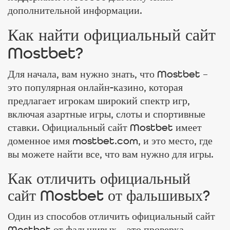
дополнительной информации.
Как найти официальный сайт
Mostbet?
Для начала, вам нужно знать, что Mostbet –
это популярная онлайн-казино, которая
предлагает игрокам широкий спектр игр,
включая азартные игры, слоты и спортивные
ставки. Официальный сайт Mostbet имеет
доменное имя mostbet.com, и это место, где
вы можете найти все, что вам нужно для игры.
Как отличить официальный
сайт Mostbet от фальшивых?
Один из способов отличить официальный сайт