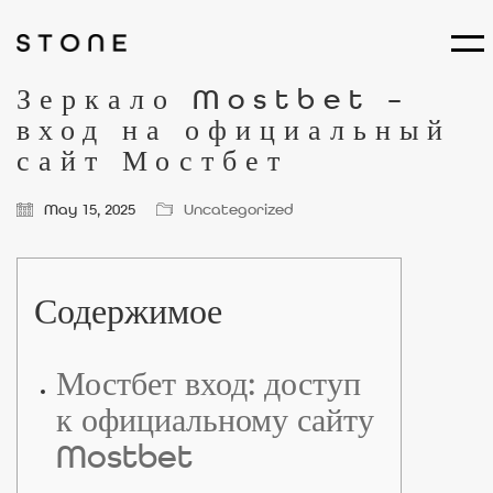
Зеркало Mostbet –
вход на официальный
сайт Мостбет
May 15, 2025
Uncategorized
Содержимое
Мостбет вход: доступ
к официальному сайту
Mostbet