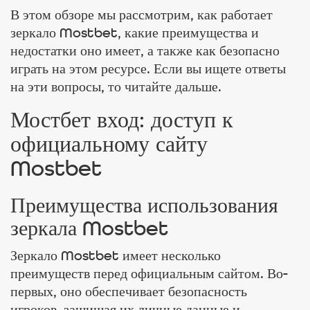
В этом обзоре мы рассмотрим, как работает
зеркало Mostbet, какие преимущества и
недостатки оно имеет, а также как безопасно
играть на этом ресурсе. Если вы ищете ответы
на эти вопросы, то читайте дальше.
Мостбет вход: доступ к
официальному сайту
Mostbet
Преимущества использования
зеркала Mostbet
Зеркало Mostbet имеет несколько
преимуществ перед официальным сайтом. Во-
первых, оно обеспечивает безопасность