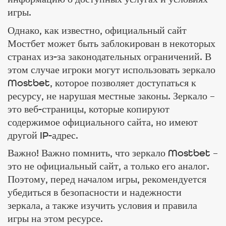
информацию о доступных услугах и условиях
игры.
Однако, как известно, официальный сайт
Мостбет может быть заблокирован в некоторых
странах из-за законодательных ограничений. В
этом случае игроки могут использовать зеркало
Mostbet, которое позволяет доступаться к
ресурсу, не нарушая местные законы. Зеркало –
это веб-страницы, которые копируют
содержимое официального сайта, но имеют
другой IP-адрес.
Важно! Важно помнить, что зеркало Mostbet –
это не официальный сайт, а только его аналог.
Поэтому, перед началом игры, рекомендуется
убедиться в безопасности и надежности
зеркала, а также изучить условия и правила
игры на этом ресурсе.