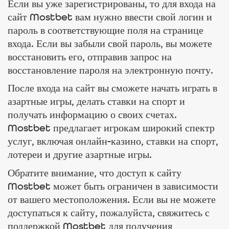
Если вы уже зарегистрированы, то для входа на
сайт Mostbet вам нужно ввести свой логин и
пароль в соответствующие поля на странице
входа. Если вы забыли свой пароль, вы можете
восстановить его, отправив запрос на
восстановление пароля на электронную почту.
После входа на сайт вы сможете начать играть в
азартные игры, делать ставки на спорт и
получать информацию о своих счетах.
Mostbet предлагает игрокам широкий спектр
услуг, включая онлайн-казино, ставки на спорт,
лотереи и другие азартные игры.
Обратите внимание, что доступ к сайту
Mostbet может быть ограничен в зависимости
от вашего местоположения. Если вы не можете
доступаться к сайту, пожалуйста, свяжитесь с
поддержкой Mostbet для получения