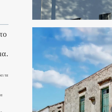
το
μα.
ει τα
τα
ς.