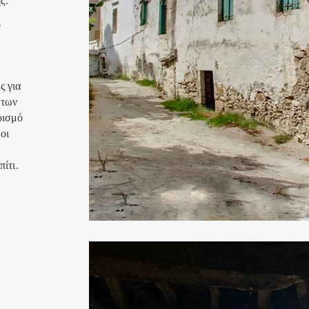
,
ς για
 των
ρισμό
οι
ίτι.