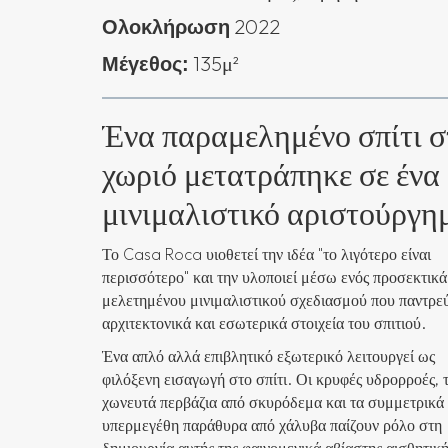
2022
Ολοκλήρωση
135μ²
Μέγεθος:
Ένα παραμελημένο σπίτι σ
χωριό μετατράπηκε σε ένα
μινιμαλιστικό αριστούργη
Το Casa Roca υιοθετεί την ιδέα "το λιγότερο είναι
περισσότερο" και την υλοποιεί μέσω ενός προσεκτικά
μελετημένου μινιμαλιστικού σχεδιασμού που παντρεύ
αρχιτεκτονικά και εσωτερικά στοιχεία του σπιτιού.
Ένα απλό αλλά επιβλητικό εξωτερικό λειτουργεί ως
φιλόξενη εισαγωγή στο σπίτι. Οι κρυφές υδρορροές, 
χωνευτά περβάζια από σκυρόδεμα και τα συμμετρικά
υπερμεγέθη παράθυρα από χάλυβα παίζουν ρόλο στη
δημιουργία αυτής της φαινομενικά αβίαστης αισθητική