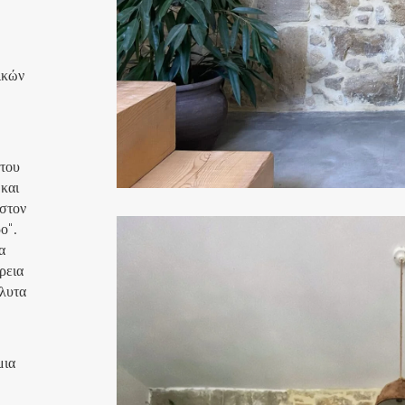
ικών
 του
 και
 στον
ο".
α
ρεια
όλυτα
μια