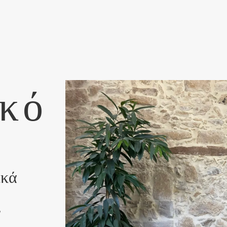
κό
ικά
ν